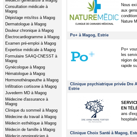
Médecin généraliste à Magog
Nous exi
Consultation médicale à
aux gens 
Magog
condition
Dépistage mts/itss à Magog
Nature Mé
Dermatologue à Magog
Douleur chronique à Magog
Po+ à Magog, Estrie
Électrocardiogramme à Magog
Examen pré-emploi à Magog
Po+ vous
Expertise médicale à Magog
les servi
Formulaire SAAQ-CNESST à
région d
Magog
rapide su
Gynécologue à Magog
Hématologue à Magog
Hormonothérapeuthe à Magog
Clinique psychiatrique privée Dre 
Infiltration cortisone à Magog
Estrie
Juvederm MD à Magog
Médecine d'assurance à
SERVICE
Magog
EN TÉL
Clinique du sommeil à Magog
ans d'ex
Médecine du travail à Magog
hospitali
Médecin esthétique à Magog
Médecin de famille à Magog
Clinique Choix Santé à Magog, Est
Médecin omnipraticien à