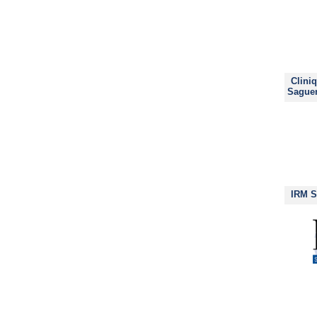
Clini
Saguen
IRM S