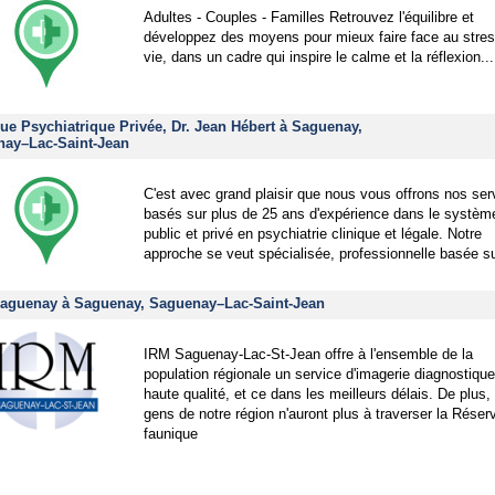
Adultes - Couples - Familles Retrouvez l'équilibre et
développez des moyens pour mieux faire face au stres
vie, dans un cadre qui inspire le calme et la réflexion...
que Psychiatrique Privée, Dr. Jean Hébert à Saguenay,
ay–Lac-Saint-Jean
C'est avec grand plaisir que nous vous offrons nos ser
basés sur plus de 25 ans d'expérience dans le systèm
public et privé en psychiatrie clinique et légale. Notre
approche se veut spécialisée, professionnelle basée s
aguenay à Saguenay, Saguenay–Lac-Saint-Jean
IRM Saguenay-Lac-St-Jean offre à l'ensemble de la
population régionale un service d'imagerie diagnostiqu
haute qualité, et ce dans les meilleurs délais. De plus,
gens de notre région n'auront plus à traverser la Réser
faunique