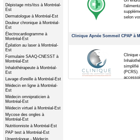
Un endro
Dépistage mts/itss à Montréal-
l'aliment
Est
suppléme
Dermatologue à Montréal-Est
selon vo
Douleur chronique à Montréal-
Est
Électrocardiogramme à
Clinique Apnée Sommeil CPAP à Mo
Montréal-Est
Épilation au laser à Montréal-
Est
Clinique
Formulaire SAAQ-CNESST à
Inhaloth
Montréal-Est
simplifié
Inhalothérapeute à Montréal-
(PCRS).
Est
accessoi
Lavage d'oreille à Montréal-Est
Médecin en ligne à Montréal-
Est
Médecin omnipraticien à
Montréal-Est
Médecin virtuel à Montréal-Est
Mycose des ongles à
Montréal-Est
Nutritionniste à Montréal-Est
PAP test à Montréal-Est
Urgentologue - Médecin