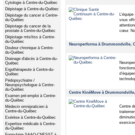
Cytologie à Centre-du-Québec
Dépistage à Centre-du-Québec
L’équipe
Dépistage du cancer à Centre-
du-Québec
vous offr
attention
Dépistage du cancer de la
prostate à Centre-du-Québec
cœur. No
Dépistage mts/itss à Centre-
du-Québec
Neuroperforma à Drummondville, 
Douleur chronique à Centre-
du-Québec
Drainage d'abcès à Centre-du-
Neuroper
Québec
fonctions
Ergothérapeute à Centre-du-
d’équipe
Québec
technolog
Pédopsychiatre /
Neuropsychologue à Centre-
du-Québec
Centre KinéMove à Drummondville,
Examen pré-emploi à Centre-
du-Québec
Centre d
Médecin omnipraticien à
Centre-du-Québec
traiteme
diminuti
Exérèse à Centre-du-Québec
exercice
Expertise médicale à Centre-
du-Québec
Formulaire SAAQ-CNESST à