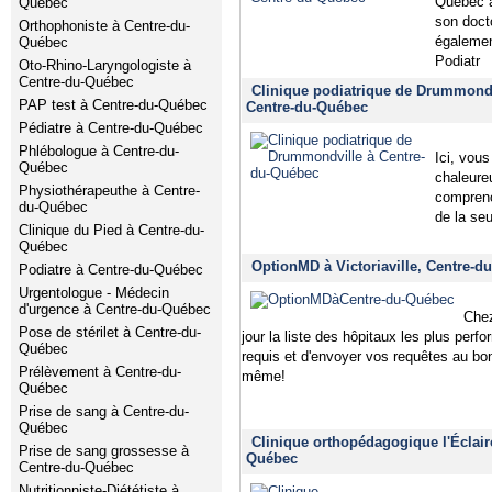
Québec à
Québec
son doct
Orthophoniste à Centre-du-
égalemen
Québec
Podiatr
Oto-Rhino-Laryngologiste à
Centre-du-Québec
Clinique podiatrique de Drummond
PAP test à Centre-du-Québec
Centre-du-Québec
Pédiatre à Centre-du-Québec
Phlébologue à Centre-du-
Ici, vou
Québec
chaleure
Physiothérapeuthe à Centre-
compreno
du-Québec
de la se
Clinique du Pied à Centre-du-
Québec
OptionMD à Victoriaville, Centre-d
Podiatre à Centre-du-Québec
Urgentologue - Médecin
d'urgence à Centre-du-Québec
Chez
Pose de stérilet à Centre-du-
jour la liste des hôpitaux les plus perf
Québec
requis et d'envoyer vos requêtes au bo
Prélèvement à Centre-du-
même!
Québec
Prise de sang à Centre-du-
Québec
Clinique orthopédagogique l'Éclairc
Prise de sang grossesse à
Québec
Centre-du-Québec
Nutritionniste-Diététiste à