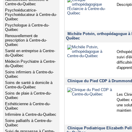
Centre-du-Québec
Descript
Psychoéducatrice-
Psychoéducateur à Centre-du-
Québec
Psychologue à Centre-du-
Québec
Michèle Potvin, orthopédagogue à
Renouvellement de
Québec
prescription à Centre-du-
Québec
Santé en entreprise à Centre-
Orthopéd
du-Québec
suivi d'é
Médecin Psychiatre à Centre-
difficult
du-Québec
d'appren
Soins infirmiers à Centre-du-
Québec
Clinique du Pied CDP à Drummondv
Soins de santé à domicile à
Centre-du-Québec
Soins de plaie à Centre-du-
Les Clin
Québec
Québec et
Esthéticienne à Centre-du-
une solut
Québec
maintien 
Infirmière à Centre-du-Québec
Soins palliatifs à Centre-du-
Québec
Clinique Podiatrique Elizabeth Pel
Suivi de grossesse à Centre-