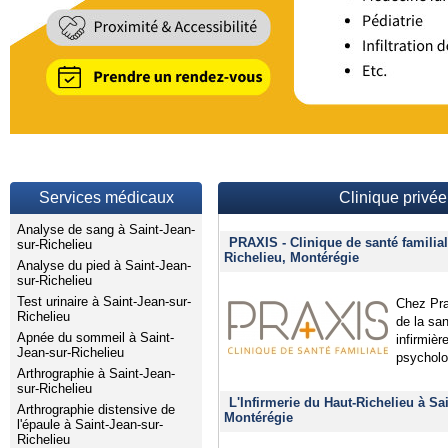
Services médicaux
Clinique privée
Analyse de sang à Saint-Jean-
PRAXIS - Clinique de santé familial
sur-Richelieu
Richelieu, Montérégie
Analyse du pied à Saint-Jean-
sur-Richelieu
Test urinaire à Saint-Jean-sur-
Chez Pra
Richelieu
de la sa
Apnée du sommeil à Saint-
infirmièr
Jean-sur-Richelieu
psycholog
Arthrographie à Saint-Jean-
sur-Richelieu
L'Infirmerie du Haut-Richelieu à Sa
Arthrographie distensive de
Montérégie
l'épaule à Saint-Jean-sur-
Richelieu