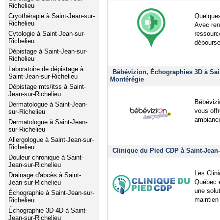
Richelieu
Cryothérapie à Saint-Jean-sur-
Quelques
Richelieu
Avec ren
Cytologie à Saint-Jean-sur-
ressourc
Richelieu
débourser
Dépistage à Saint-Jean-sur-
Richelieu
Laboratoire de dépistage à
Bébévizion, Échographies 3D à Sain
Saint-Jean-sur-Richelieu
Montérégie
Dépistage mts/itss à Saint-
Jean-sur-Richelieu
Bébévizio
Dermatologue à Saint-Jean-
vous offr
sur-Richelieu
ambiance
Dermatologue à Saint-Jean-
sur-Richelieu
Allergologue à Saint-Jean-sur-
Richelieu
Clinique du Pied CDP à Saint-Jean-
Douleur chronique à Saint-
Jean-sur-Richelieu
Les Clin
Drainage d'abcès à Saint-
Québec et
Jean-sur-Richelieu
une solut
Échographie à Saint-Jean-sur-
maintien 
Richelieu
Échographie 3D-4D à Saint-
Jean-sur-Richelieu