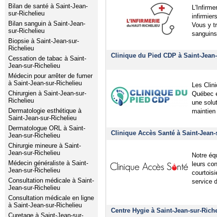
Bilan de santé à Saint-Jean-
L'Infirme
sur-Richelieu
infirmier
Bilan sanguin à Saint-Jean-
Vous y t
sur-Richelieu
sanguins 
Biopsie à Saint-Jean-sur-
Richelieu
Clinique du Pied CDP à Saint-Jean-
Cessation de tabac à Saint-
Jean-sur-Richelieu
Médecin pour arrêter de fumer
à Saint-Jean-sur-Richelieu
Les Clin
Chirurgien à Saint-Jean-sur-
Québec et
Richelieu
une solut
Dermatologie esthétique à
maintien 
Saint-Jean-sur-Richelieu
Dermatologue ORL à Saint-
Clinique Accès Santé à Saint-Jean-
Jean-sur-Richelieu
Chirurgie mineure à Saint-
Jean-sur-Richelieu
Notre éq
Médecin généraliste à Saint-
leurs co
Jean-sur-Richelieu
courtois
Consultation médicale à Saint-
service 
Jean-sur-Richelieu
Consultation médicale en ligne
à Saint-Jean-sur-Richelieu
Centre Hygie à Saint-Jean-sur-Rich
Curetage à Saint-Jean-sur-