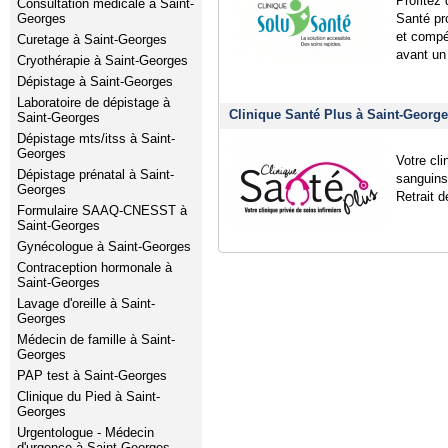
Profitez 
Consultation médicale à Saint-
Georges
Santé pro
et compé
Curetage à Saint-Georges
avant un
Cryothérapie à Saint-Georges
Dépistage à Saint-Georges
Laboratoire de dépistage à
Clinique Santé Plus à Saint-Georg
Saint-Georges
Dépistage mts/itss à Saint-
Georges
Votre cli
Dépistage prénatal à Saint-
sanguins
Georges
Retrait 
Formulaire SAAQ-CNESST à
Saint-Georges
Gynécologue à Saint-Georges
Contraception hormonale à
Saint-Georges
Lavage d'oreille à Saint-
Georges
Médecin de famille à Saint-
Georges
PAP test à Saint-Georges
Clinique du Pied à Saint-
Georges
Urgentologue - Médecin
d'urgence à Saint-Georges