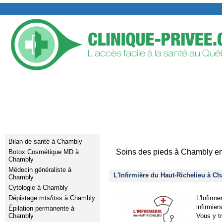
TROUVER UNE CLINIQUE PRIVÉE
AJOUTER VOTRE CLIN
Services médicaux
Clinique priv
Bilan de santé à Chambly
Soins des pieds à Chambly en
Botox Cosmétique MD à
Chambly
Médecin généraliste à
L'Infirmière du Haut-Richelieu à C
Chambly
Cytologie à Chambly
Dépistage mts/itss à Chambly
L'Infirme
infirmier
Épilation permanente à
Chambly
Vous y t