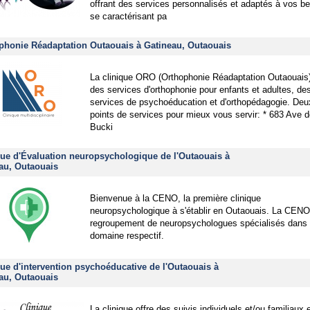
offrant des services personnalisés et adaptés à vos be
se caractérisant pa
phonie Réadaptation Outaouais à Gatineau, Outaouais
La clinique ORO (Orthophonie Réadaptation Outaouais)
des services d'orthophonie pour enfants et adultes, de
services de psychoéducation et d'orthopédagogie. Deu
points de services pour mieux vous servir: * 683 Ave 
Bucki
que d'Évaluation neuropsychologique de l'Outaouais à
au, Outaouais
Bienvenue à la CENO, la première clinique
neuropsychologique à s'établir en Outaouais. La CENO
regroupement de neuropsychologues spécialisés dans 
domaine respectif.
que d'intervention psychoéducative de l'Outaouais à
au, Outaouais
La clinique offre des suivis individuels et/ou familiaux 