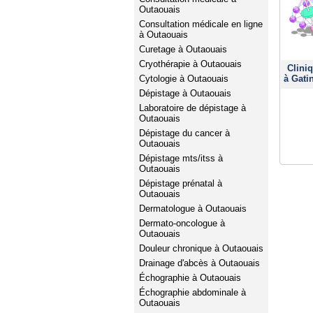
Outaouais
Consultation médicale en ligne
à Outaouais
Curetage à Outaouais
Cryothérapie à Outaouais
Clini
Cytologie à Outaouais
à Gati
Dépistage à Outaouais
Laboratoire de dépistage à
Outaouais
Dépistage du cancer à
Outaouais
Dépistage mts/itss à
Outaouais
Dépistage prénatal à
Outaouais
Dermatologue à Outaouais
Dermato-oncologue à
Outaouais
Douleur chronique à Outaouais
Drainage d'abcès à Outaouais
Échographie à Outaouais
Échographie abdominale à
Outaouais