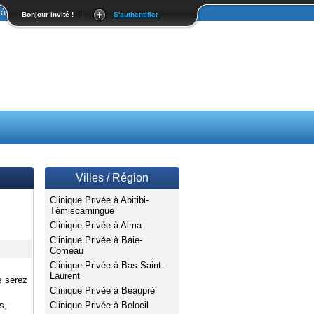
à Outaouais | Psychoéducation à Outaouais
Bonjour invité !
|
S'authentifier
Villes / Région
Clinique Privée à Abitibi-
Témiscamingue
Clinique Privée à Alma
Clinique Privée à Baie-
Comeau
Clinique Privée à Bas-Saint-
Laurent
s serez
Clinique Privée à Beaupré
Clinique Privée à Beloeil
s,