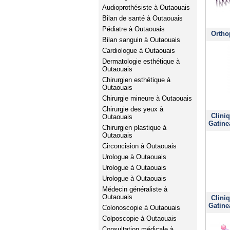
Audioprothésiste à Outaouais
Bilan de santé à Outaouais
Pédiatre à Outaouais
Ortho
Bilan sanguin à Outaouais
Cardiologue à Outaouais
Dermatologie esthétique à
Outaouais
Chirurgien esthétique à
Outaouais
Chirurgie mineure à Outaouais
Chirurgie des yeux à
Clini
Outaouais
Gatine
Chirurgien plastique à
Outaouais
Circoncision à Outaouais
Urologue à Outaouais
Urologue à Outaouais
Urologue à Outaouais
Médecin généraliste à
Outaouais
Clini
Gatine
Colonoscopie à Outaouais
Colposcopie à Outaouais
Consultation médicale à