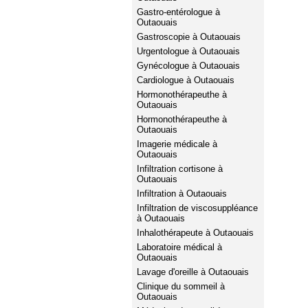
Gastro-entérologue à
Outaouais
Gastroscopie à Outaouais
Urgentologue à Outaouais
Gynécologue à Outaouais
Cardiologue à Outaouais
Hormonothérapeuthe à
Outaouais
Hormonothérapeuthe à
Outaouais
Imagerie médicale à
Outaouais
Infiltration cortisone à
Outaouais
Infiltration à Outaouais
Infiltration de viscosuppléance
à Outaouais
Inhalothérapeute à Outaouais
Laboratoire médical à
Outaouais
Lavage d'oreille à Outaouais
Clinique du sommeil à
Outaouais