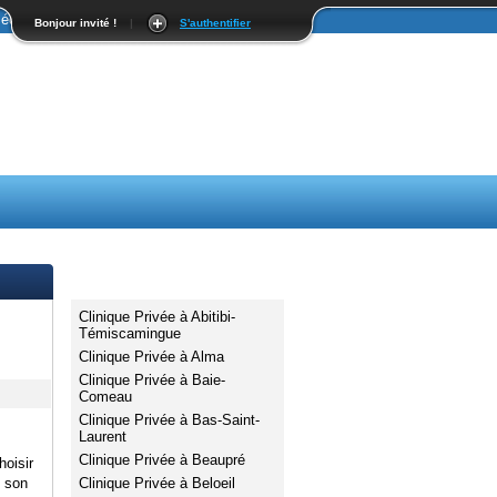
édicale à Laval | Expertise médicale à Laval
Bonjour invité !
|
S'authentifier
Villes / Région
Clinique Privée à Abitibi-
Témiscamingue
Clinique Privée à Alma
Clinique Privée à Baie-
Comeau
Clinique Privée à Bas-Saint-
Laurent
Clinique Privée à Beaupré
hoisir
Clinique Privée à Beloeil
t son