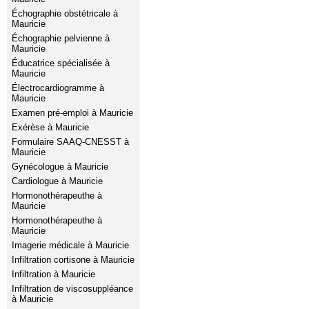
Échographie obstétricale à
Mauricie
Échographie pelvienne à
Mauricie
Éducatrice spécialisée à
Mauricie
Électrocardiogramme à
Mauricie
Examen pré-emploi à Mauricie
Exérèse à Mauricie
Formulaire SAAQ-CNESST à
Mauricie
Gynécologue à Mauricie
Cardiologue à Mauricie
Hormonothérapeuthe à
Mauricie
Hormonothérapeuthe à
Mauricie
Imagerie médicale à Mauricie
Infiltration cortisone à Mauricie
Infiltration à Mauricie
Infiltration de viscosuppléance
à Mauricie