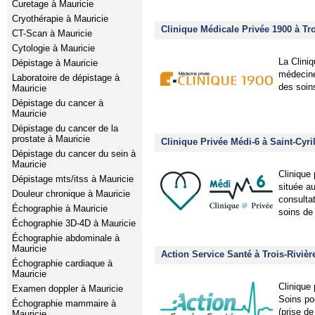
Curetage à Mauricie
Cryothérapie à Mauricie
Clinique Médicale Privée 1900 à Tro
CT-Scan à Mauricie
Cytologie à Mauricie
La Clini
Dépistage à Mauricie
médecine 
Laboratoire de dépistage à
des soin
Mauricie
Dépistage du cancer à
Mauricie
Dépistage du cancer de la
prostate à Mauricie
Clinique Privée Médi-6 à Saint-Cyr
Dépistage du cancer du sein à
Mauricie
Clinique 
Dépistage mts/itss à Mauricie
située au
Douleur chronique à Mauricie
consultat
Échographie à Mauricie
soins de
Échographie 3D-4D à Mauricie
Échographie abdominale à
Mauricie
Action Service Santé à Trois-Rivièr
Échographie cardiaque à
Mauricie
Clinique 
Examen doppler à Mauricie
Soins po
Échographie mammaire à
(prise de
Mauricie