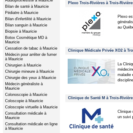
Audioprothésiste à Mauricie
Plexo Trois-Rivières à Trois-Rivière
Bilan de santé à Mauricie
Pédiatre à Mauricie
Plexo es
Bilan d'infertilité à Mauricie
généralis
Bilan sanguin à Mauricie
au Québe
Biopsie à Mauricie
Botox Cosmétique MD à
Mauricie
Cessation de tabac à Mauricie
Clinique Médicale Privée XO2 à Tro
Médecin pour arrêter de fumer
à Mauricie
La Clini
Chirurgien à Mauricie
médecine
Chirurgie mineure à Mauricie
maladie 
Chirurgie des yeux à Mauricie
disciplin
Médecin généraliste à
Mauricie
Colonoscopie à Mauricie
Clinique de Santé M à Trois-Rivière
Coloscopie à Mauricie
Coloscopie virtuelle à Mauricie
Clinique
Consultation médicale à
un suivi 
Mauricie
Consultation médicale en ligne
à Mauricie