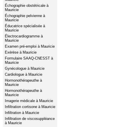
Échographie obstétricale à
Mauricie
Échographie pelvienne à
Mauricie
Éducatrice spécialisée à
Mauricie
Électrocardiogramme à
Mauricie
Examen pré-emploi à Mauricie
Exérèse à Mauricie
Formulaire SAAQ-CNESST à
Mauricie
Gynécologue à Mauricie
Cardiologue à Mauricie
Hormonothérapeuthe à
Mauricie
Hormonothérapeuthe à
Mauricie
Imagerie médicale à Mauricie
Infiltration cortisone à Mauricie
Infiltration à Mauricie
Infiltration de viscosuppléance
à Mauricie