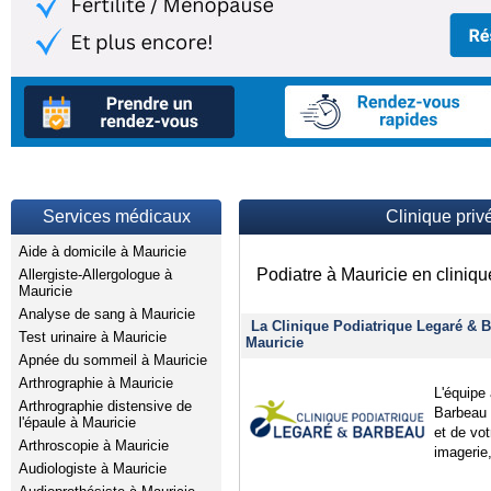
Services médicaux
Clinique priv
Aide à domicile à Mauricie
Podiatre à Mauricie en cliniqu
Allergiste-Allergologue à
Mauricie
Analyse de sang à Mauricie
La Clinique Podiatrique Legaré & B
Test urinaire à Mauricie
Mauricie
Apnée du sommeil à Mauricie
Arthrographie à Mauricie
L'équipe 
Arthrographie distensive de
Barbeau 
l'épaule à Mauricie
et de vot
Arthroscopie à Mauricie
imagerie,
Audiologiste à Mauricie