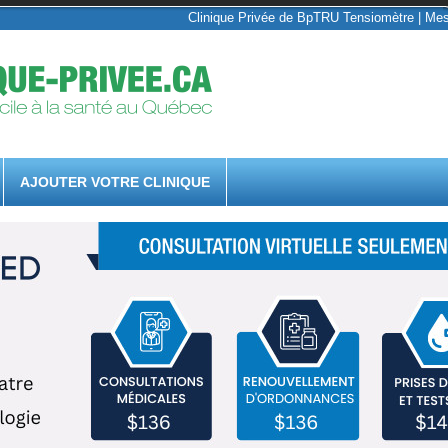
Clinique Privée de BpTRU Tensiomètre | Mesur
AJOUTER VOTRE CLINIQUE