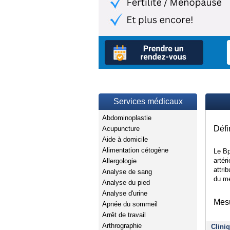
Services médicaux
Abdominoplastie
Défi
Acupuncture
Aide à domicile
Alimentation cétogène
Le Bp
artér
Allergologie
attri
Analyse de sang
du mé
Analyse du pied
Analyse d'urine
Mesu
Apnée du sommeil
Arrêt de travail
Arthrographie
Clini