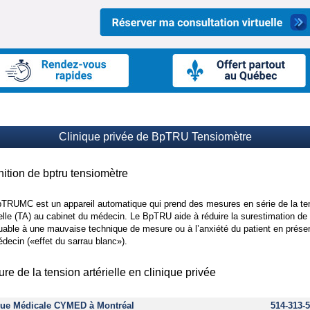
Clinique privée de BpTRU Tensiomètre
nition de bptru tensiomètre
TRUMC est un appareil automatique qui prend des mesures en série de la te
ielle (TA) au cabinet du médecin. Le BpTRU aide à réduire la surestimation de
buable à une mauvaise technique de mesure ou à l’anxiété du patient en prés
decin («effet du sarrau blanc»).
re de la tension artérielle en clinique privée
que Médicale CYMED à Montréal
514-313-5