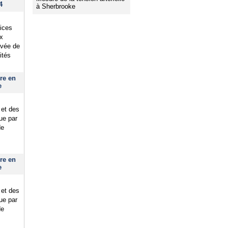
4
à Sherbrooke
ices
ux
ivée de
ités
re en
e
 et des
que par
de
re en
e
 et des
que par
de