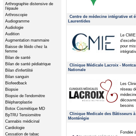
Arthrographie distensive de
l'épaule
Arthroscopie
Centre de médecine intégrative et é
Audiogramme
Laurentides
Audiologie
Audition
Le CMIE 
Augmentation mammaire
d’excell
pour mis
Baisse de libido chez la
femme
intégrati
Bilan de santé
Bilan de santé pédiatrique
Clinique Médicale Lacroix - Montca
Nationale
Bilan d'infertilité
Bilan sanguin
Biofeedback
Les Clin
réseau d
Biopsie
médecine
Biopsie de l'endomètre
découvre
Blépharoplastie
besoins
Botox Cosmétique MD
Clinique Medicale des Bâtisseurs à 
BpTRU Tensiomètre
Montérégie
Cannabis médicinal
Cardiologie
Fondée à 
Cessation de tabac