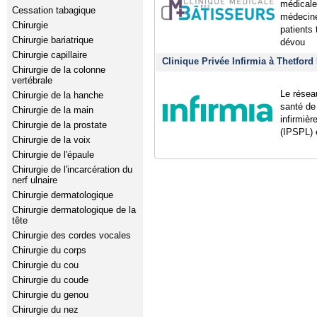
médicale
Cessation tabagique
médecine
Chirurgie
patients 
Chirurgie bariatrique
dévou
Chirurgie capillaire
Clinique Privée Infirmia à Thetfor
Chirurgie de la colonne
vertébrale
Le résea
Chirurgie de la hanche
santé de
Chirurgie de la main
infirmièr
Chirurgie de la prostate
(IPSPL) 
Chirurgie de la voix
Chirurgie de l'épaule
Chirurgie de l'incarcération du
nerf ulnaire
Chirurgie dermatologique
Chirurgie dermatologique de la
tête
Chirurgie des cordes vocales
Chirurgie du corps
Chirurgie du cou
Chirurgie du coude
Chirurgie du genou
Chirurgie du nez