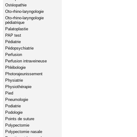
Ostéopathie
Oto-rhino-laryngologie
Oto-rhino-laryngologie
pédiatrique
Palatoplastie
PAP test
Pédiatrie
Pédopsychiatrie
Perfusion
Perfusion intraveineuse
Phlébologie
Photorajeunissement
Physiatrie
Physiothérapie
Pied
Pneumologie
Podiatrie
Podologie
Points de suture
Polypectomie
Polypectomie nasale