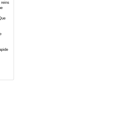
 reins
ne
 Que
e
apide