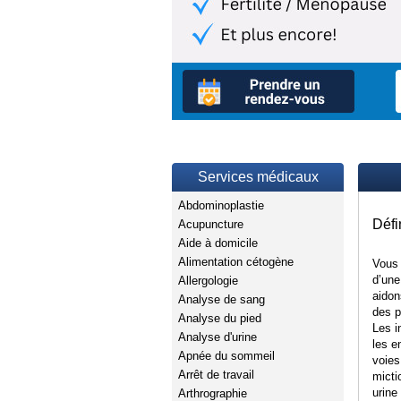
Services médicaux
Abdominoplastie
Défi
Acupuncture
Aide à domicile
Alimentation cétogène
Vous 
d’une
Allergologie
aidon
Analyse de sang
des p
Analyse du pied
Les i
Analyse d'urine
les e
Apnée du sommeil
voies
Arrêt de travail
micti
urine
Arthrographie