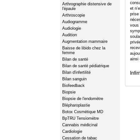
consu
Arthrographie distensive de
et n’
l'épaule
prise
Arthroscopie
néces
Audiogramme
vous 
Audiologie
sympt
Audition
soula
Augmentation mammaire
privé
recev
Baisse de libido chez la
femme
aujou
ainsi
Bilan de santé
Bilan de santé pédiatrique
Bilan d'infertilité
Infi
Bilan sanguin
Biofeedback
Biopsie
Biopsie de l'endomètre
Blépharoplastie
Botox Cosmétique MD
BpTRU Tensiomètre
Cannabis médicinal
Cardiologie
Cessation de tabac