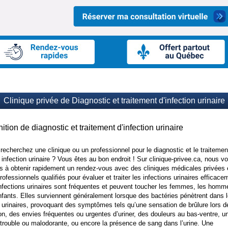
Clinique privée de Diagnostic et traitement d'infection urinaire
nition de diagnostic et traitement d'infection urinaire
recherchez une clinique ou un professionnel pour le diagnostic et le traitemen
 infection urinaire ? Vous êtes au bon endroit ! Sur clinique-privee.ca, nous v
s à obtenir rapidement un rendez-vous avec des cliniques médicales privées 
rofessionnels qualifiés pour évaluer et traiter les infections urinaires efficace
nfections urinaires sont fréquentes et peuvent toucher les femmes, les homm
nfants. Elles surviennent généralement lorsque des bactéries pénètrent dans 
 urinaires, provoquant des symptômes tels qu’une sensation de brûlure lors d
on, des envies fréquentes ou urgentes d’uriner, des douleurs au bas-ventre, u
 trouble ou malodorante, ou encore la présence de sang dans l’urine. Une