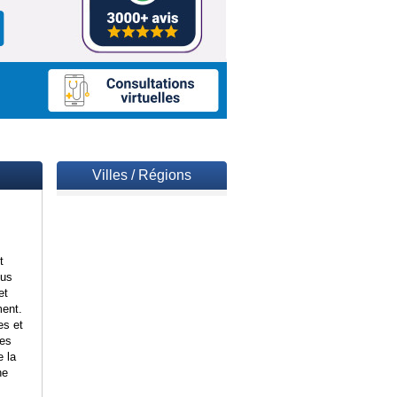
Villes / Régions
t
ous
et
ment.
es et
les
e la
ne