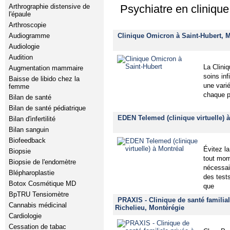
Arthrographie distensive de
Psychiatre en clinique
l'épaule
Arthroscopie
Clinique Omicron à Saint-Hubert, 
Audiogramme
Audiologie
Audition
La Clini
Augmentation mammaire
soins inf
Baisse de libido chez la
une vari
femme
chaque p
Bilan de santé
Bilan de santé pédiatrique
EDEN Telemed (clinique virtuelle) 
Bilan d'infertilité
Bilan sanguin
Biofeedback
Évitez la
Biopsie
tout mom
Biopsie de l'endomètre
nécessai
Blépharoplastie
des test
Botox Cosmétique MD
que
BpTRU Tensiomètre
PRAXIS - Clinique de santé familial
Cannabis médicinal
Richelieu, Montérégie
Cardiologie
Cessation de tabac