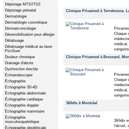
Dépistage MTS/ITSS
Dépistage prénatal
Clinique Privamed à Terrebonne, L
Dermatologie
Dermatologie cosmétique
Privamed
Dermato-oncologie
Chaque c
Désensibilisation pour allergie
médecine
Détatouage
médical,
Détatouage médical au laser
sanguins
PicoSure
Clinique Privamed à Brossard, Mon
Douleur chronique
Drainage d'abcès
Dysfonction érectile
Privamed
Échoendoscopie
Chaque c
Échographie
médecine
Échographie 3D-4D
médical,
Échographie abdominale
sanguins
Échographie cardiaque
360dtx à Montréal
Échographie doppler
Échographie mammaire
Échographie
360dtx e
musculosquelettique
l'alcool
Échographie obstétricale