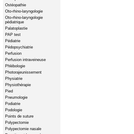
Ostéopathie
Oto-rhino-laryngologie
Oto-rhino-laryngologie
pédiatrique
Palatoplastie
PAP test
Pédiatrie
Pédopsychiatrie
Perfusion
Perfusion intraveineuse
Phlébologie
Photorajeunissement
Physiatrie
Physiothérapie
Pied
Pneumologie
Podiatrie
Podologie
Points de suture
Polypectomie
Polypectomie nasale