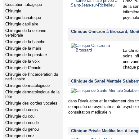
Chez Pra
Cessation tabagique
de la sa
Chirurgie
infirmièr
psycholog
Chirurgie bariatrique
Chirurgie capillaire
Chirurgie de la colonne
Clinique Omicron à Brossard, Mont
vertébrale
Chirurgie de la hanche
Chirurgie de la main
La Clini
Chirurgie de la prostate
soins inf
Chirurgie de la voix
une vari
chaque p
Chirurgie de l'épaule
Chirurgie de l'incarcération du
nerf ulnaire
Clinique de Santé Mentale Salaberr
Chirurgie dermatologique
Chirurgie dermatologique de la
tête
dans l'évaluation et le traitement des t
Chirurgie des cordes vocales
composée de psychiatres, de psycholo
Chirurgie du corps
consultation médicale n
Chirurgie du cou
Chirurgie du coude
Chirurgie du genou
Clinique Privée Medika Inc. à Long
Chirurgie du nez