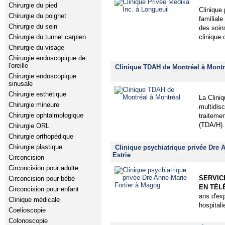
Chirurgie du pied
Clinique
Chirurgie du poignet
familiale
Chirurgie du sein
des soin
clinique
Chirurgie du tunnel carpien
Chirurgie du visage
Chirurgie endoscopique de
l'oreille
Clinique TDAH de Montréal à Montr
Chirurgie endoscopique
sinusale
Chirurgie esthétique
La Clini
Chirurgie mineure
multidisc
Chirurgie ophtalmologique
traitemen
(TDA/H).
Chirurgie ORL
Chirurgie orthopédique
Chirurgie plastique
Clinique psychiatrique privée Dre 
Estrie
Circoncision
Circoncision pour adulte
SERVICE
Circoncision pour bébé
EN TÉL
Circoncision pour enfant
ans d'ex
Clinique médicale
hospitali
Coelioscopie
Colonoscopie