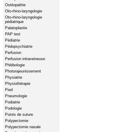
Ostéopathie
Oto-rhino-laryngologie
Oto-rhino-laryngologie
pédiatrique
Palatoplastie
PAP test
Pédiatrie
Pédopsychiatrie
Perfusion
Perfusion intraveineuse
Phlébologie
Photorajeunissement
Physiatrie
Physiothérapie
Pied
Pneumologie
Podiatrie
Podologie
Points de suture
Polypectomie
Polypectomie nasale