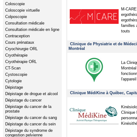
Coloscopie
M-CARE o
Coloscopie virtuelle
ergothér
Colposcopie
ergothér
Consultation médicale
familles 
Consultation médicale en ligne
touts
Contraception
Cours prénataux
Clinique de Physiatrie et de Médec
Montréal
Cryochirurgie ORL
Cryothérapie
Cryothérapie ORL
La Clini
Montréal 
CT-Scan
fonction
Cystoscopie
l'apparei
Cytologie
Dépistage
Clinique MédiKine à Québec, Capita
Dépistage de drogue et alcool
Dépistage du cancer
Dépistage du cancer de la
Kinésiol
prostate
Clinique
Dépistage du cancer du sang
personna
Kinésithé
Dépistage du cancer du sein
Dépistage du syndrome de
congestion pelvienne