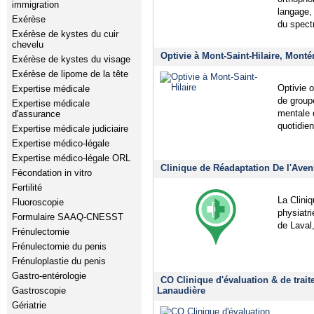
immigration
langage,
Exérèse
du spect
Exérèse de kystes du cuir
chevelu
Optivie à Mont-Saint-Hilaire, Monté
Exérèse de kystes du visage
Exérèse de lipome de la tête
Optivie o
Expertise médicale
de group
Expertise médicale
mentale d
d'assurance
quotidien
Expertise médicale judiciaire
Expertise médico-légale
Expertise médico-légale ORL
Clinique de Réadaptation De l'Aveni
Fécondation in vitro
Fertilité
La Cliniq
Fluoroscopie
physiatri
Formulaire SAAQ-CNESST
de Laval,
Frénulectomie
Frénulectomie du penis
Frénuloplastie du penis
Gastro-entérologie
CO Clinique d'évaluation & de traite
Lanaudière
Gastroscopie
Gériatrie