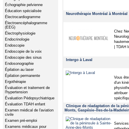
Échographie pelvienne
Éducation spécialisée
Neurothérapie Montréal à Montréal
Électrocardiogramme
Électroencéphalogramme
(EEG)
Chez Neu
Électrophysiologie
Neurolog
Endocrinologie
hautemen
Endoscopie
| TDAH I
Endoscopie de la voix
Endoscopie des sinus
Intergo à Laval
Endosonographie
Épilation au laser
Épilation permanente
Vous ête
Ergothérapie
d'un kin
physioth
Évaluation et traitement de
l'hypertension
attribuer
spécifiq
Évaluation Pédopsychiatrique
Évaluation TDAH enfant
Clinique de réadaptation de la pén
Monts, Gaspésie–Îles-de-la-Madelei
Examen médical de l'aviation
civile
Examen pré-emploi
Services 
Examens médicaux pour
orthopho