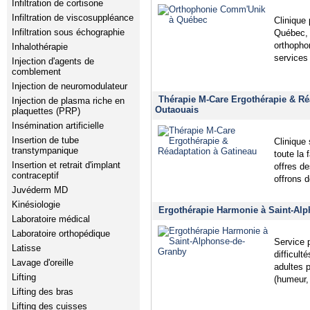
Infiltration de cortisone
Infiltration de viscosuppléance
Clinique 
Infiltration sous échographie
Québec, à
orthopho
Inhalothérapie
services 
Injection d'agents de
comblement
Injection de neuromodulateur
Thérapie M-Care Ergothérapie & Ré
Injection de plasma riche en
Outaouais
plaquettes (PRP)
Insémination artificielle
Insertion de tube
Clinique 
transtympanique
toute la 
Insertion et retrait d'implant
offres d
contraceptif
offrons 
Juvéderm MD
Kinésiologie
Ergothérapie Harmonie à Saint-Alp
Laboratoire médical
Laboratoire orthopédique
Service 
Latisse
difficult
Lavage d'oreille
adultes 
Lifting
(humeur, 
Lifting des bras
Lifting des cuisses