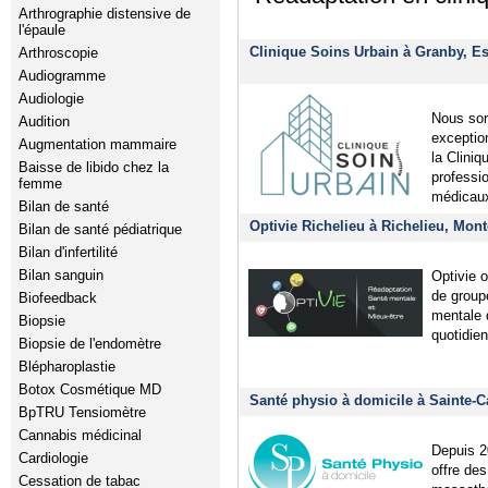
Arthrographie distensive de
l'épaule
Clinique Soins Urbain à Granby, Es
Arthroscopie
Audiogramme
Audiologie
Nous som
Audition
exceptio
Augmentation mammaire
la Clini
Baisse de libido chez la
professi
femme
médicau
Bilan de santé
Optivie Richelieu à Richelieu, Mont
Bilan de santé pédiatrique
Bilan d'infertilité
Bilan sanguin
Optivie o
de group
Biofeedback
mentale d
Biopsie
quotidien
Biopsie de l'endomètre
Blépharoplastie
Botox Cosmétique MD
Santé physio à domicile à Sainte-C
BpTRU Tensiomètre
Cannabis médicinal
Depuis 2
Cardiologie
offre de
Cessation de tabac