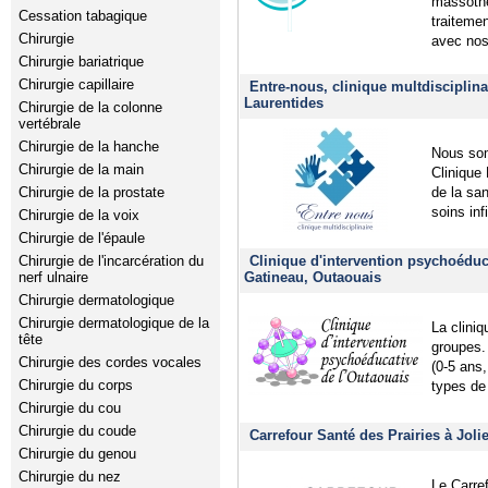
massothé
Cessation tabagique
traiteme
Chirurgie
avec no
Chirurgie bariatrique
Chirurgie capillaire
Entre-nous, clinique multdisciplina
Laurentides
Chirurgie de la colonne
vertébrale
Chirurgie de la hanche
Nous som
Chirurgie de la main
Clinique 
de la san
Chirurgie de la prostate
soins inf
Chirurgie de la voix
Chirurgie de l'épaule
Clinique d'intervention psychoéduc
Chirurgie de l'incarcération du
Gatineau, Outaouais
nerf ulnaire
Chirurgie dermatologique
Chirurgie dermatologique de la
La cliniq
tête
groupes.
Chirurgie des cordes vocales
(0-5 ans,
Chirurgie du corps
types de 
Chirurgie du cou
Chirurgie du coude
Carrefour Santé des Prairies à Joli
Chirurgie du genou
Chirurgie du nez
Le Carre