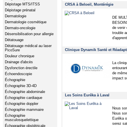
Dépistage MTS/ITSS
CRSA à Beloeil, Montérégie
Dépistage prénatal
Dermatologie
DE MUL
Dermatologie cosmétique
BESOINS!
de venir 
Dermato-oncologie
trouble a
Désensibilisation pour allergie
d'apprent
Détatouage
Détatouage médical au laser
Clinique Dynamik Santé et Réadapta
PicoSure
Douleur chronique
Drainage d'abcès
La cliniq
entourant
Dysfonction érectile
de même 
Échoendoscopie
impact su
Échographie
Échographie 3D-4D
Échographie abdominale
Les Soins Eurêka à Laval
Échographie cardiaque
Échographie doppler
Nous som
Échographie mammaire
Nous som
Échographie
Eurêka o
musculosquelettique
serez sa
Échographie obstétricale