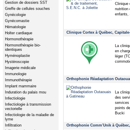
Gestion de dossiers SST
Clinique 
Greffe de cellules souches
nutrition
enfants,
Gynécologie
Gynécomastie
Hématologie
Clinique Cortex à Québec, Capitale
Holter cardiaque
Hormonothérapie
Hormonothérapie bio-
La cliniq
identiques
en charg
Hyménoplastie
léger (T
commotio
Hystéroscopie
Imagerie médicale
Immunologie
Orthophonie Réadaptation Outaouai
Immunothérapie
Implant mammaire
La clini
Induration du palais mou
des serv
Infectiologie
services
Infectiologie à transmission
points d
vectorielle
Bucki
Infectiologie de la maladie de
lyme
Orthophonie Comm'Unik à Québec, 
Infiltration