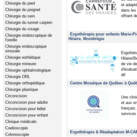
Chirurgie du pied
et adapt
Chirurgie du poignet
dans les
offrant d
Chirurgie du sein
Chirurgie du tunnel carpien
Chirurgie du visage
Ergothérapie pour enfants Marie-Pi
Chirurgie endoscopique de
Hilaire, Montérégie
l'oreille
Chirurgie endoscopique
sinusale
Ergothér
Chirurgie esthétique
Hilaire/B
de vie de
Chirurgie mineure
d'évaluat
Chirurgie ophtalmologique
dif
Chirurgie ORL
Centre Mosaïque de Québec à Québe
Chirurgie orthopédique
Chirurgie plastique
Circoncision
Une clini
Circoncision pour adulte
et aux en
français,
Circoncision pour bébé
services 
Circoncision pour enfant
Clinique médicale
Coelioscopie
Ergothérapie & Réadaptation M-CA
Colonoscopie