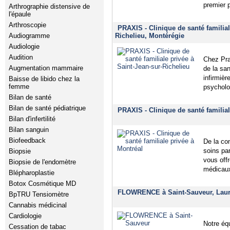
premier 
Arthrographie distensive de
l'épaule
Arthroscopie
PRAXIS - Clinique de santé familial
Audiogramme
Richelieu, Montérégie
Audiologie
Audition
Chez Pra
Augmentation mammaire
de la sa
infirmièr
Baisse de libido chez la
femme
psycholog
Bilan de santé
Bilan de santé pédiatrique
PRAXIS - Clinique de santé familial
Bilan d'infertilité
Bilan sanguin
Biofeedback
De la co
soins pa
Biopsie
vous off
Biopsie de l'endomètre
médicaux
Blépharoplastie
Botox Cosmétique MD
FLOWRENCE à Saint-Sauveur, Laur
BpTRU Tensiomètre
Cannabis médicinal
Cardiologie
Notre éq
Cessation de tabac