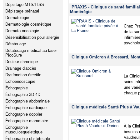
Dépistage MTS/ITSS
PRAXIS - Clinique de santé familial
Dépistage prénatal
Montérégie
Dermatologie
Dermatologie cosmétique
Chez Pra
Dermato-oncologie
de la sa
Désensibilisation pour allergie
infirmièr
psycholog
Détatouage
Détatouage médical au laser
PicoSure
Clinique Omicron à Brossard, Mont
Douleur chronique
Drainage d'abcès
Dysfonction érectile
La Clini
Échoendoscopie
soins inf
une vari
Échographie
chaque p
Échographie 3D-4D
Échographie abdominale
Clinique médicale Santé Plus à Vau
Échographie cardiaque
Échographie doppler
Échographie mammaire
À la Cli
Échographie
besoins 
musculosquelettique
Vaudreuil
Échographie obstétricale