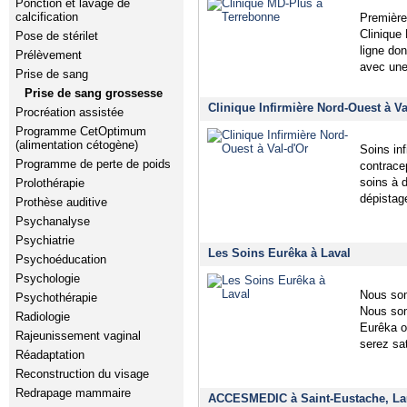
Ponction et lavage de
calcification
Première
Clinique
Pose de stérilet
ligne do
Prélèvement
avec une
Prise de sang
Prise de sang grossesse
Clinique Infirmière Nord-Ouest à V
Procréation assistée
Programme CetOptimum
(alimentation cétogène)
Soins inf
Programme de perte de poids
contracep
soins à d
Prolothérapie
dépistag
Prothèse auditive
Psychanalyse
Psychiatrie
Les Soins Eurêka à Laval
Psychoéducation
Psychologie
Nous som
Psychothérapie
Nous som
Radiologie
Eurêka o
Rajeunissement vaginal
serez sa
Réadaptation
Reconstruction du visage
Redrapage mammaire
ACCESMEDIC à Saint-Eustache, La