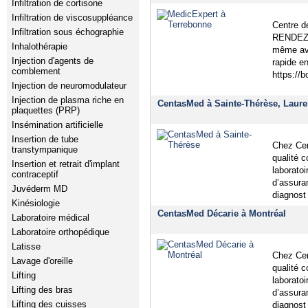
Infiltration de cortisone
Infiltration de viscosuppléance
Centre 
Infiltration sous échographie
RENDEZ-
Inhalothérapie
même ave
Injection d'agents de
rapide en
comblement
https://
Injection de neuromodulateur
Injection de plasma riche en
CentasMed à Sainte-Thérèse, Laure
plaquettes (PRP)
Insémination artificielle
Insertion de tube
Chez Cen
transtympanique
qualité c
Insertion et retrait d'implant
laboratoi
contraceptif
d’assura
Juvéderm MD
diagnost
Kinésiologie
CentasMed Décarie à Montréal
Laboratoire médical
Laboratoire orthopédique
Latisse
Chez Cen
Lavage d'oreille
qualité c
Lifting
laboratoi
Lifting des bras
d’assura
Lifting des cuisses
diagnost