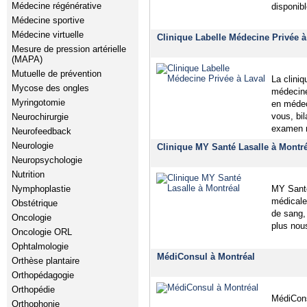
Médecine régénérative
disponibl
Médecine sportive
Médecine virtuelle
Clinique Labelle Médecine Privée à
Mesure de pression artérielle
(MAPA)
Mutuelle de prévention
La clini
Mycose des ongles
médecine
Myringotomie
en médec
vous, bi
Neurochirurgie
examen
Neurofeedback
Neurologie
Clinique MY Santé Lasalle à Montr
Neuropsychologie
Nutrition
Nymphoplastie
MY Santé
médicale
Obstétrique
de sang, 
Oncologie
plus nou
Oncologie ORL
Ophtalmologie
MédiConsul à Montréal
Orthèse plantaire
Orthopédagogie
Orthopédie
MédiCons
Orthophonie