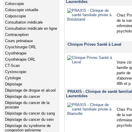
Laurentides
Coloscopie
Coloscopie virtuelle
Chez Pra
Colposcopie
de la sa
Consultation médicale
infirmièr
Consultation médicale en ligne
psycholog
Contraception
Cours prénataux
Clinique Priveo Santé à Laval
Cryochirurgie ORL
Cryothérapie
Cryothérapie ORL
Votre cl
CT-Scan
famille 
Cystoscopie
partir de
Cytologie
d'abonne
48h et p
Dépistage
Dépistage de drogue et alcool
PRAXIS - Clinique de santé familiale
Laurentides
Dépistage du cancer
Dépistage du cancer de la
prostate
Chez Pra
Dépistage du cancer du sang
de la sa
Dépistage du cancer du sein
infirmièr
psycholog
Dépistage du syndrome de
congestion pelvienne