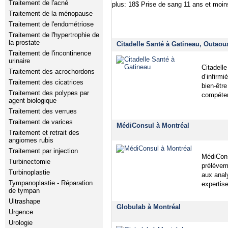
Traitement de l'acné
plus: 18$ Prise de sang 11 ans et moin
Traitement de la ménopause
Traitement de l'endométriose
Traitement de l'hypertrophie de
la prostate
Citadelle Santé à Gatineau, Outaou
Traitement de l'incontinence
urinaire
Citadelle
Traitement des acrochordons
d’infirmi
Traitement des cicatrices
bien-être
Traitement des polypes par
compéten
agent biologique
Traitement des verrues
Traitement de varices
MédiConsul à Montréal
Traitement et retrait des
angiomes rubis
Traitement par injection
MédiCons
Turbinectomie
prélèvem
Turbinoplastie
aux analy
Tympanoplastie - Réparation
expertis
de tympan
Ultrashape
Globulab à Montréal
Urgence
Urologie