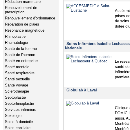
Réduction mammaire
Renouvellement de
Accèsméd
prescription
prises de
Renouvellement d'ordonnance
de soins
Réparation de plaies
dotée d’
Résonance magnétique
Rhinoplastie
Rhumatologie
Soins Infirmiers Isabelle Lechasse
Nationale
Santé de la femme
Santé de l'homme
Santé en entreprise
Le réseau
santé de
Santé mentale
infirmièr
Santé respiratoire
première
Santé sexuelle
Santé voyage
Globulab à Laval
Sclérothérapie
Septoplastie
Septorhinoplastie
Clinique 
Services infirmiers
DOMICILE
Sexologie
aussi. 
Soins à domicile
Montréal
Soins capillaire
Montéré