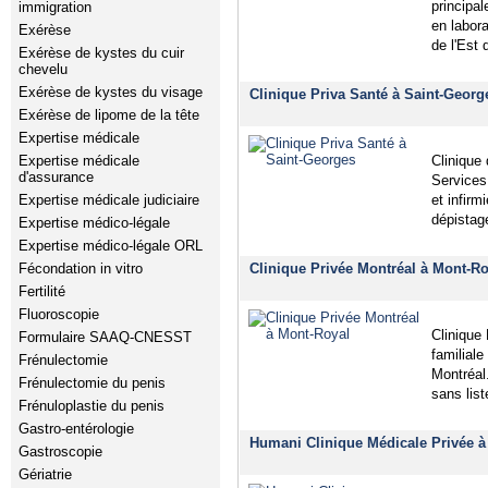
principa
immigration
en labor
Exérèse
de l'Est
Exérèse de kystes du cuir
chevelu
Exérèse de kystes du visage
Clinique Priva Santé à Saint-Geor
Exérèse de lipome de la tête
Expertise médicale
Expertise médicale
Clinique 
d'assurance
Services 
Expertise médicale judiciaire
et infirm
dépistag
Expertise médico-légale
Expertise médico-légale ORL
Fécondation in vitro
Clinique Privée Montréal à Mont-Ro
Fertilité
Fluoroscopie
Clinique
Formulaire SAAQ-CNESST
familiale
Frénulectomie
Montréal
Frénulectomie du penis
sans list
Frénuloplastie du penis
Gastro-entérologie
Humani Clinique Médicale Privée à
Gastroscopie
Gériatrie