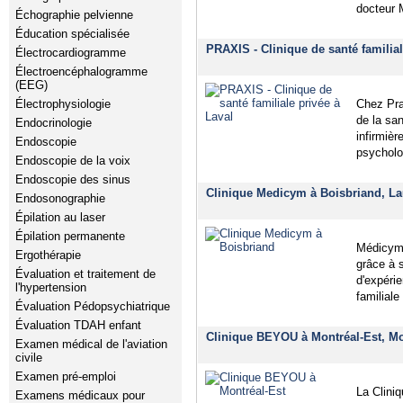
docteur M
Échographie pelvienne
Éducation spécialisée
PRAXIS - Clinique de santé familial
Électrocardiogramme
Électroencéphalogramme
(EEG)
Électrophysiologie
Chez Pra
de la sa
Endocrinologie
infirmièr
Endoscopie
psycholog
Endoscopie de la voix
Endoscopie des sinus
Clinique Medicym à Boisbriand, La
Endosonographie
Épilation au laser
Épilation permanente
Médicym 
Ergothérapie
grâce à 
Évaluation et traitement de
d'expéri
l'hypertension
familiale
Évaluation Pédopsychiatrique
Évaluation TDAH enfant
Clinique BEYOU à Montréal-Est, Mo
Examen médical de l'aviation
civile
Examen pré-emploi
La Cliniq
Examens médicaux pour