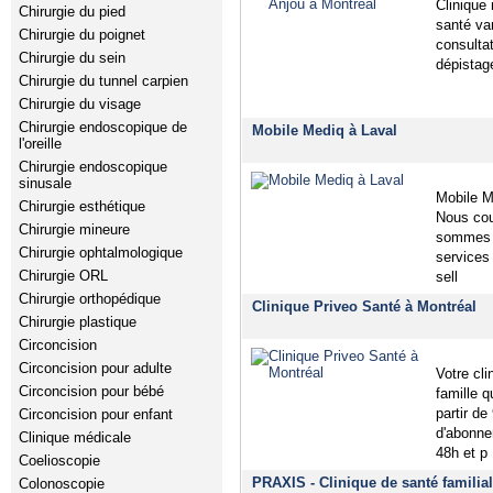
Clinique 
Chirurgie du pied
santé va
Chirurgie du poignet
consulta
Chirurgie du sein
dépistag
Chirurgie du tunnel carpien
Chirurgie du visage
Chirurgie endoscopique de
Mobile Mediq à Laval
l'oreille
Chirurgie endoscopique
sinusale
Mobile M
Chirurgie esthétique
Nous cou
Chirurgie mineure
sommes d
Chirurgie ophtalmologique
services
Chirurgie ORL
sell
Chirurgie orthopédique
Clinique Priveo Santé à Montréal
Chirurgie plastique
Circoncision
Circoncision pour adulte
Votre cl
Circoncision pour bébé
famille 
partir de
Circoncision pour enfant
d'abonne
Clinique médicale
48h et p
Coelioscopie
PRAXIS - Clinique de santé familial
Colonoscopie