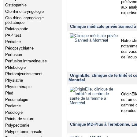
prélèvem
Ostéopathie
aux analy
Oto-rhino-laryngologie
expertis
Oto-rhino-laryngologie
pédiatrique
Clinique médicale privée Sanned à
Palatoplastie
PAP test
Notre cl
Pédiatrie
notammen
Pédopsychiatrie
des vacc
Perfusion
de l'acup
Perfusion intraveineuse
Phlébologie
Photorajeunissement
OriginElle, clinique de fertilité et
Montréal
Physiatrie
Physiothérapie
Pied
OriginEll
Pneumologie
est un ce
gamme com
Podiatrie
reproduct
Podologie
Points de suture
Clinique MD-Plus à Terrebonne, La
Polypectomie
Polypectomie nasale