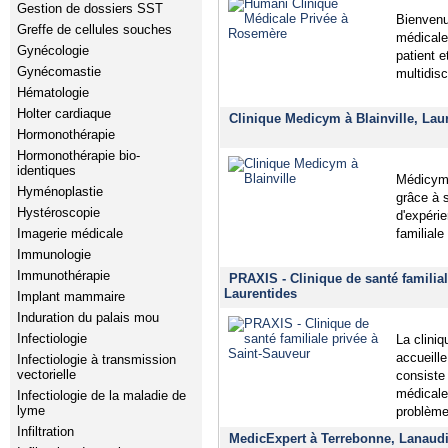
Gestion de dossiers SST
Bienvenu
Greffe de cellules souches
médicale 
Gynécologie
patient 
Gynécomastie
multidisc
Hématologie
Holter cardiaque
Clinique Medicym à Blainville, Lau
Hormonothérapie
Hormonothérapie bio-
identiques
Médicym 
Hyménoplastie
grâce à 
Hystéroscopie
d'expéri
Imagerie médicale
familiale
Immunologie
Immunothérapie
PRAXIS - Clinique de santé familial
Laurentides
Implant mammaire
Induration du palais mou
Infectiologie
La clini
accueill
Infectiologie à transmission
vectorielle
consiste 
médicale
Infectiologie de la maladie de
lyme
problème
Infiltration
MedicExpert à Terrebonne, Lanaud