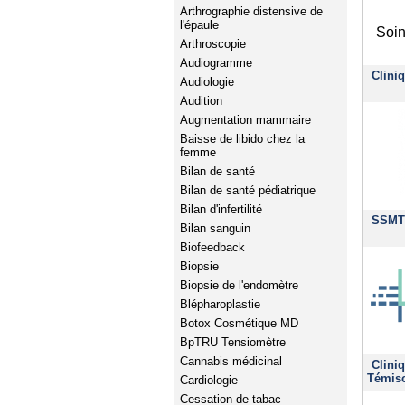
Arthrographie distensive de
l'épaule
Soin
Arthroscopie
Audiogramme
Clini
Audiologie
Audition
Augmentation mammaire
Baisse de libido chez la
femme
Bilan de santé
Bilan de santé pédiatrique
Bilan d'infertilité
SSMT 
Bilan sanguin
Biofeedback
Biopsie
Biopsie de l'endomètre
Blépharoplastie
Botox Cosmétique MD
BpTRU Tensiomètre
Cannabis médicinal
Clini
Témis
Cardiologie
Cessation de tabac