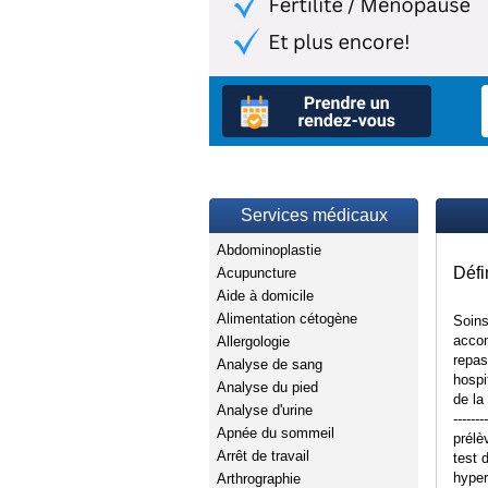
Services médicaux
Abdominoplastie
Défi
Acupuncture
Aide à domicile
Alimentation cétogène
Soins
accom
Allergologie
repas
Analyse de sang
hospi
Analyse du pied
de la s
Analyse d'urine
-----
Apnée du sommeil
prélè
Arrêt de travail
test 
hyper
Arthrographie