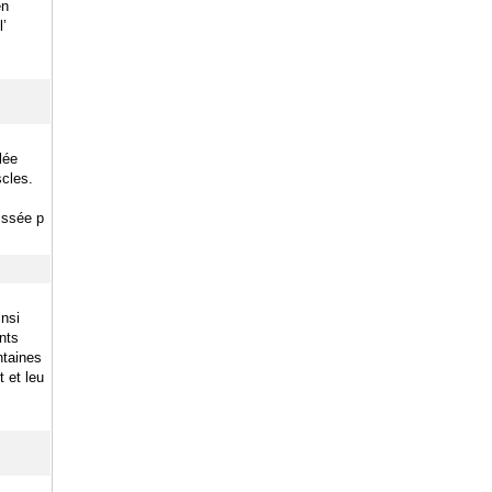
en
l’
lée
scles.
lissée p
insi
nts
ntaines
 et leu