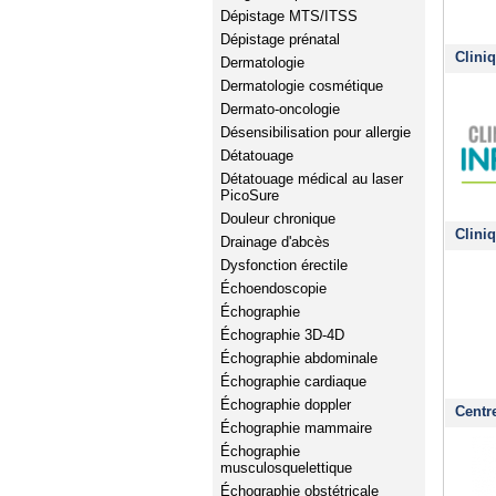
Dépistage MTS/ITSS
Dépistage prénatal
Clini
Dermatologie
Dermatologie cosmétique
Dermato-oncologie
Désensibilisation pour allergie
Détatouage
Détatouage médical au laser
PicoSure
Douleur chronique
Clini
Drainage d'abcès
Dysfonction érectile
Échoendoscopie
Échographie
Échographie 3D-4D
Échographie abdominale
Échographie cardiaque
Échographie doppler
Centr
Échographie mammaire
Échographie
musculosquelettique
Échographie obstétricale