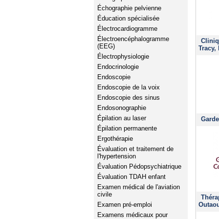
Échographie pelvienne
Éducation spécialisée
Électrocardiogramme
Électroencéphalogramme
Clini
(EEG)
Tracy,
Électrophysiologie
Endocrinologie
Endoscopie
Endoscopie de la voix
Endoscopie des sinus
Endosonographie
Épilation au laser
Garde
Épilation permanente
Ergothérapie
Évaluation et traitement de
l'hypertension
Évaluation Pédopsychiatrique
Évaluation TDAH enfant
Examen médical de l'aviation
civile
Théra
Outaou
Examen pré-emploi
Examens médicaux pour