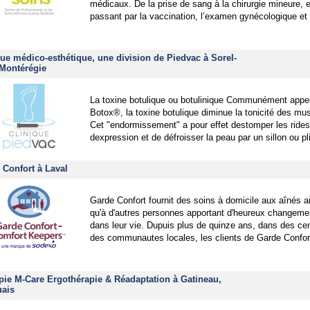
médicaux. De la prise de sang à la chirurgie mineure, 
passant par la vaccination, l’examen gynécologique et 
que médico-esthétique, une division de Piedvac à Sorel-
 Montérégie
La toxine botulique ou botulinique Communément appe
Botox®, la toxine botulique diminue la tonicité des mu
Cet "endormissement" a pour effet destomper les rides
dexpression et de défroisser la peau par un sillon ou p
 Confort à Laval
Garde Confort fournit des soins à domicile aux aînés a
qu'à d'autres personnes apportant d'heureux changeme
dans leur vie. Dupuis plus de quinze ans, dans des ce
des communautes locales, les clients de Garde Confort
pie M-Care Ergothérapie & Réadaptation à Gatineau,
ais