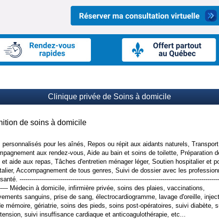
Clinique privée de Soins à domicile
nition de soins à domicile
 personnalisés pour les aînés, Repos ou répit aux aidants naturels, Transport
pagnement aux rendez-vous, Aide au bain et soins de toilette, Préparation d
 et aide aux repas, Tâches d'entretien ménager léger, Soutien hospitalier et p
talier, Accompagnement de tous genres, Suivi de dossier avec les profession
anté. ------------------------------------------------------------------------------------------------------
------- Médecin à domicile, infirmière privée, soins des plaies, vaccinations,
vements sanguins, prise de sang, électrocardiogramme, lavage d'oreille, injec
de mémoire, gériatrie, soins des pieds, soins post-opératoires, suivi diabète, s
tension, suivi insuffisance cardiaque et anticoagulothérapie, etc...