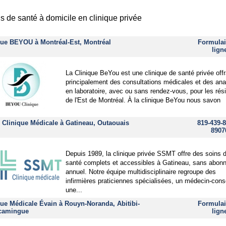
s de santé à domicile en clinique privée
que BEYOU à Montréal-Est, Montréal
Formulai
lign
La Clinique BeYou est une clinique de santé privée offr
principalement des consultations médicales et des an
en laboratoire, avec ou sans rendez-vous, pour les rés
de l'Est de Montréal. À la clinique BeYou nous savon
Clinique Médicale à Gatineau, Outaouais
819-439-8
8907
Depuis 1989, la clinique privée SSMT offre des soins 
santé complets et accessibles à Gatineau, sans abon
annuel. Notre équipe multidisciplinaire regroupe des
infirmières praticiennes spécialisées, un médecin-conse
une...
que Médicale Évain à Rouyn-Noranda, Abitibi-
Formulai
camingue
lign