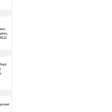
aies,
plois,
s RCR
frant
t
e.
privée!