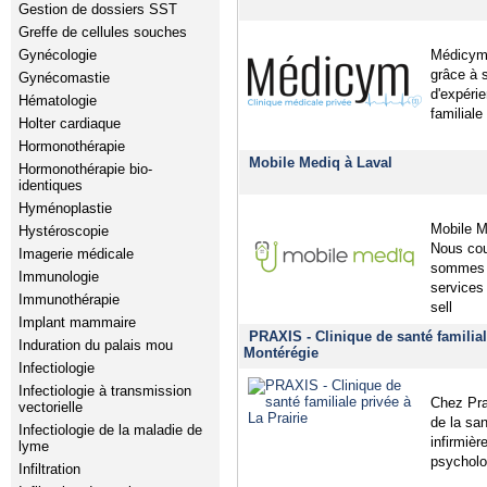
Gestion de dossiers SST
Greffe de cellules souches
Médicym 
Gynécologie
grâce à 
Gynécomastie
d'expéri
Hématologie
familiale
Holter cardiaque
Hormonothérapie
Mobile Mediq à Laval
Hormonothérapie bio-
identiques
Hyménoplastie
Mobile M
Hystéroscopie
Nous cou
Imagerie médicale
sommes d
Immunologie
services
Immunothérapie
sell
Implant mammaire
PRAXIS - Clinique de santé familial
Induration du palais mou
Montérégie
Infectiologie
Infectiologie à transmission
Chez Pra
vectorielle
de la sa
Infectiologie de la maladie de
infirmièr
lyme
psycholog
Infiltration