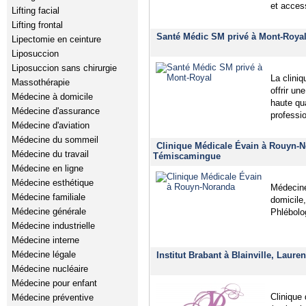
et acces
Lifting facial
Lifting frontal
Santé Médic SM privé à Mont-Royal
Lipectomie en ceinture
Liposuccion
Liposuccion sans chirurgie
La clini
Massothérapie
offrir un
Médecine à domicile
haute qu
Médecine d'assurance
professi
Médecine d'aviation
Médecine du sommeil
Clinique Médicale Évain à Rouyn-No
Médecine du travail
Témiscamingue
Médecine en ligne
Médecine esthétique
Médecine
Médecine familiale
domicile
Médecine générale
Phlébolo
Médecine industrielle
Médecine interne
Médecine légale
Institut Brabant à Blainville, Laure
Médecine nucléaire
Médecine pour enfant
Clinique
Médecine préventive