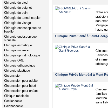
Chirurgie du pied
Chirurgie du poignet
Notre éq
Chirurgie du sein
praticie
Chirurgie du tunnel carpien
son expe
Chirurgie du visage
s'engage 
Chirurgie endoscopique de
haute qu
l'oreille
Clinique Priva Santé à Saint-Geor
Chirurgie endoscopique
sinusale
Chirurgie esthétique
Chirurgie mineure
Clinique 
Services 
Chirurgie ophtalmologique
et infirm
Chirurgie ORL
dépistag
Chirurgie orthopédique
Chirurgie plastique
Clinique Privée Montréal à Mont-Ro
Circoncision
Circoncision pour adulte
Circoncision pour bébé
Clinique
Circoncision pour enfant
familiale
Clinique médicale
Montréal
Coelioscopie
sans list
Colonoscopie