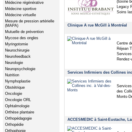
(toxine 
Médecine régénérative
Legacy R
Médecine sportive
Soins las
Médecine virtuelle
Mesure de pression artérielle
Clinique A rue McGill à Montréal
(MAPA)
Mutuelle de prévention
Mycose des ongles
Centre d
Myringotomie
Réjean T
Neurochirurgie
Services 
Neurofeedback
Rendez-v
Neurologie
Neuropsychologie
Services Infirmiers des Collines in
Nutrition
Nymphoplastie
Services 
Obstétrique
des Coll
Oncologie
Monts-De
Oncologie ORL
Ophtalmologie
Orthèse plantaire
Orthopédagogie
ACCESMEDIC à Saint-Eustache, La
Orthopédie
Orthophonie