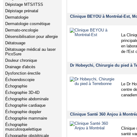
Dépistage MTS/ITSS
Dépistage prénatal
Clinique BEYOU à Montréal-Est, Mo
Dermatologie
Dermatologie cosmétique
Dermato-oncologie
La Cliniq
Désensibilisation pour allergie
principa
Détatouage
en labor
Détatouage médical au laser
de l'Est
PicoSure
Douleur chronique
Dr Hobeychi, Chirurgie du pied à 
Drainage d'abcès
Dysfonction érectile
Échoendoscopie
Le Dr Hob
Échographie
centre de
Échographie 3D-4D
canadien 
Échographie abdominale
Échographie cardiaque
Échographie doppler
Clinique Santé 360 Anjou à Montré
Échographie mammaire
Échographie
Clinique 
musculosquelettique
santé va
Échographie obstétricale