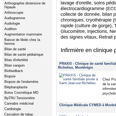
lavage d'oreille, soins pédi
Arthrographie distensive de
l'épaule
électrocardiogramme (ECG)
Arthroscopie
collecte de donnée, bilan
Audiogramme
chroniques, cryothérapie (tr
Audiologie
rapide (culture de gorge), 
Audition
Glucomètre, Injections, Net
Augmentation mammaire
des signes vitaux, Retrait 
Baisse de libido chez la
femme
Infirmière en clinique 
Bilan de santé
Bilan de santé pédiatrique
Bilan d'infertilité
PRAXIS - Clinique de santé familial
Bilan sanguin
Richelieu, Montérégie
Biofeedback
Biopsie
Chez Pra
Biopsie de l'endomètre
de la sa
Blépharoplastie
infirmièr
Botox Cosmétique MD
psycholog
BpTRU Tensiomètre
Cannabis médicinal
Clinique Médicale CYMED à Montré
Cardiologie
Cessation de tabac