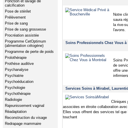
Ponction et lavage de
calcification
Pose de stérilet
Notre cl
Prélèvement
saura ré
Prise de sang
la rive-
Prise de sang grossesse
l'avons.
Procréation assistée
Programme CetOptimum
Soins Professionnels Chez Vous à 
(alimentation cétogène)
Programme de perte de poids
Prolothérapie
Soins Pr
Prothèse auditive
de servi
Psychanalyse
offre un
infirmie
Psychiatrie
Psychoéducation
Psychologie
Services Soins à Mirabel, Laurenti
Psychothérapie
Radiologie
Cliniques 
Rajeunissement vaginal
associées en étroite collaboration ave
Réadaptation
Elles vous offrent des services tel que 
touchant
Reconstruction du visage
Redrapage mammaire