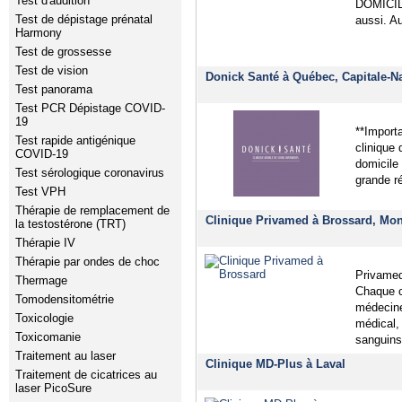
Test d'audition
DOMICILE
Test de dépistage prénatal
aussi. A
Harmony
Test de grossesse
Test de vision
Donick Santé à Québec, Capitale-Na
Test panorama
Test PCR Dépistage COVID-
19
**Importa
Test rapide antigénique
clinique 
COVID-19
domicile
Test sérologique coronavirus
grande r
Test VPH
Thérapie de remplacement de
Clinique Privamed à Brossard, Mon
la testostérone (TRT)
Thérapie IV
Thérapie par ondes de choc
Privamed
Thermage
Chaque c
Tomodensitométrie
médecine
Toxicologie
médical,
Toxicomanie
sanguins
Traitement au laser
Clinique MD-Plus à Laval
Traitement de cicatrices au
laser PicoSure