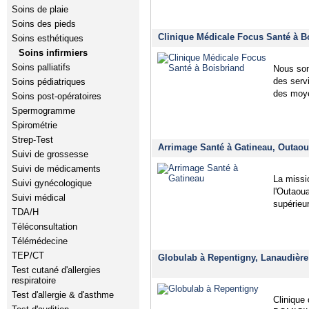
Soins de plaie
Soins des pieds
Clinique Médicale Focus Santé à B
Soins esthétiques
Soins infirmiers
Soins palliatifs
Nous som
des servi
Soins pédiatriques
des moye
Soins post-opératoires
Spermogramme
Spirométrie
Strep-Test
Arrimage Santé à Gatineau, Outaou
Suivi de grossesse
Suivi de médicaments
La missio
Suivi gynécologique
l'Outaou
Suivi médical
supérieu
TDA/H
Téléconsultation
Télémédecine
TEP/CT
Globulab à Repentigny, Lanaudière
Test cutané d'allergies
respiratoire
Test d'allergie & d'asthme
Clinique 