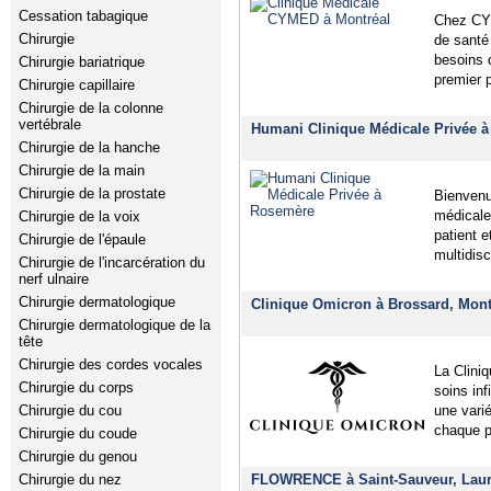
Cessation tabagique
Chez CYM
Chirurgie
de santé
besoins d
Chirurgie bariatrique
premier 
Chirurgie capillaire
Chirurgie de la colonne
vertébrale
Humani Clinique Médicale Privée à
Chirurgie de la hanche
Chirurgie de la main
Chirurgie de la prostate
Bienvenu
médicale 
Chirurgie de la voix
patient 
Chirurgie de l'épaule
multidisc
Chirurgie de l'incarcération du
nerf ulnaire
Chirurgie dermatologique
Clinique Omicron à Brossard, Mont
Chirurgie dermatologique de la
tête
Chirurgie des cordes vocales
La Clini
Chirurgie du corps
soins inf
une vari
Chirurgie du cou
chaque p
Chirurgie du coude
Chirurgie du genou
FLOWRENCE à Saint-Sauveur, Laur
Chirurgie du nez