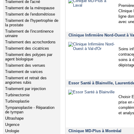
Traitement de l'acné
Première
Traitement de la ménopause
Clinique
Traitement de l'endométriose
ligne do
Traitement de l'hypertrophie de
avec une
la prostate
Traitement de l'incontinence
Clinique Infirmière Nord-Ouest à V
urinaire
Traitement des acrochordons
Traitement des cicatrices
Soins inf
contracep
Traitement des polypes par
agent biologique
soins à d
dépistag
Traitement des verrues
Traitement de varices
Traitement et retrait des
angiomes rubis
Essor Santé à Blainville, Laurentid
Traitement par injection
Turbinectomie
Choisir E
Turbinoplastie
prise en
compléme
Tympanoplastie - Réparation
de tympan
et analy
Ultrashape
Urgence
Clinique MD-Plus à Montréal
Urologie