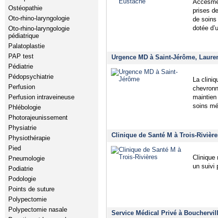
Accèsméd
Ostéopathie
prises de
Oto-rhino-laryngologie
de soins
dotée d’
Oto-rhino-laryngologie
pédiatrique
Palatoplastie
PAP test
Urgence MD à Saint-Jérôme, Laure
Pédiatrie
Pédopsychiatrie
La clini
Perfusion
chevronné
maintien 
Perfusion intraveineuse
soins mé
Phlébologie
Photorajeunissement
Physiatrie
Clinique de Santé M à Trois-Rivière
Physiothérapie
Pied
Clinique
Pneumologie
un suivi 
Podiatrie
Podologie
Points de suture
Polypectomie
Polypectomie nasale
Service Médical Privé à Bouchervil