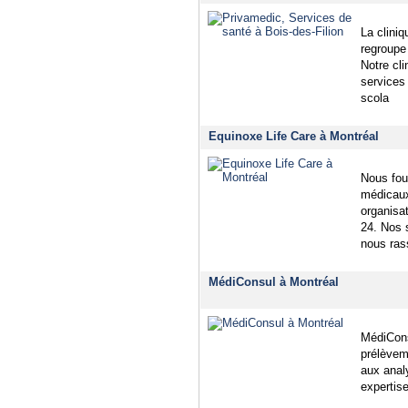
La clini
regroupe
Notre cli
services 
scola
Equinoxe Life Care à Montréal
Nous fou
médicaux
organisat
24. Nos 
nous ra
MédiConsul à Montréal
MédiCons
prélèvem
aux analy
expertis