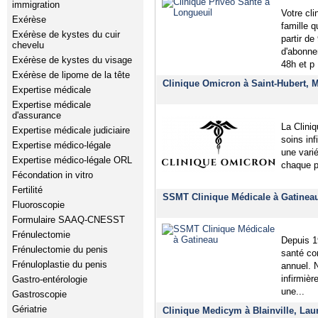
immigration
Votre cl
Exérèse
famille 
Exérèse de kystes du cuir
partir de
chevelu
d'abonne
Exérèse de kystes du visage
48h et p
Exérèse de lipome de la tête
Clinique Omicron à Saint-Hubert, 
Expertise médicale
Expertise médicale
d'assurance
La Clini
Expertise médicale judiciaire
soins inf
Expertise médico-légale
une vari
Expertise médico-légale ORL
chaque p
Fécondation in vitro
Fertilité
SSMT Clinique Médicale à Gatinea
Fluoroscopie
Formulaire SAAQ-CNESST
Frénulectomie
Depuis 1
Frénulectomie du penis
santé co
Frénuloplastie du penis
annuel. N
infirmièr
Gastro-entérologie
une...
Gastroscopie
Gériatrie
Clinique Medicym à Blainville, Lau