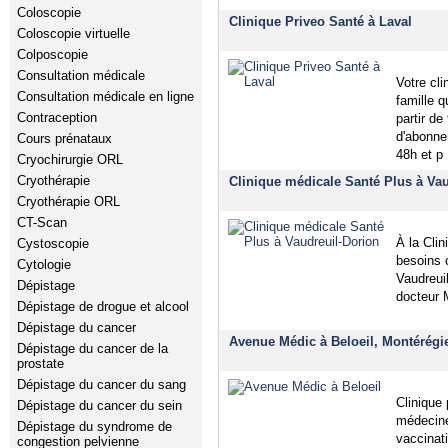
Coloscopie
Clinique Priveo Santé à Laval
Coloscopie virtuelle
Colposcopie
Consultation médicale
Votre cl
Consultation médicale en ligne
famille 
Contraception
partir de
d'abonne
Cours prénataux
48h et p
Cryochirurgie ORL
Cryothérapie
Clinique médicale Santé Plus à Vau
Cryothérapie ORL
CT-Scan
À la Cli
Cystoscopie
besoins 
Cytologie
Vaudreuil
Dépistage
docteur M
Dépistage de drogue et alcool
Dépistage du cancer
Avenue Médic à Beloeil, Montérégi
Dépistage du cancer de la
prostate
Dépistage du cancer du sang
Clinique
Dépistage du cancer du sein
médecine 
Dépistage du syndrome de
vaccinati
congestion pelvienne