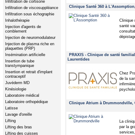
Infiltration de cortisone
Clinique Santé 360 à L'Assomption
Infiltration de viscosuppléance
Infiltration sous échographie
Clinique 
Inhalothérapie
santé va
Injection d'agents de
consulta
comblement
dépistag
Injection de neuromodulateur
Injection de plasma riche en
plaquettes (PRP)
PRAXIS - Clinique de santé familial
Insémination artificielle
Laurentides
Insertion de tube
transtympanique
Insertion et retrait d'implant
Chez Pra
contraceptif
de la sa
Juvéderm MD
infirmièr
Kinésiologie
psycholog
Laboratoire médical
Laboratoire orthopédique
Clinique Atrium à Drummondville,
Latisse
Lavage d'oreille
Lifting
La clini
par la gr
Lifting des bras
services
Lifting des cuisses