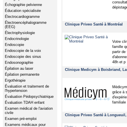
consulta
Échographie pelvienne
dépistag
Éducation spécialisée
Électrocardiogramme
Électroencéphalogramme
Clinique Priveo Santé à Montréal
(EEG)
Électrophysiologie
Endocrinologie
Votre cl
Endoscopie
famille 
Endoscopie de la voix
partir de
Endoscopie des sinus
d'abonne
48h et p
Endosonographie
Épilation au laser
Clinique Medicym à Boisbriand, La
Épilation permanente
Ergothérapie
Évaluation et traitement de
Médicym 
l'hypertension
grâce à 
Évaluation Pédopsychiatrique
d'expéri
familiale
Évaluation TDAH enfant
Examen médical de l'aviation
civile
Clinique Priveo Santé à Longueuil
Examen pré-emploi
Examens médicaux pour