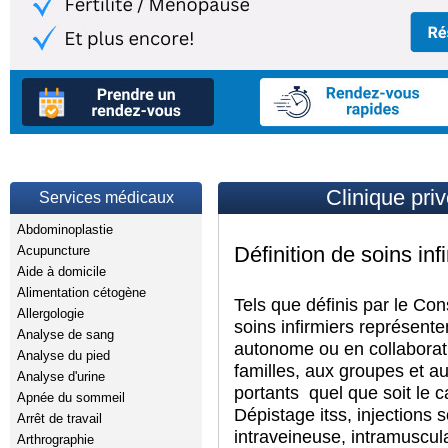
Clinique priv
Services médicaux
Abdominoplastie
Définition de soins inf
Acupuncture
Aide à domicile
Alimentation cétogène
Tels que définis par le Cons
Allergologie
soins infirmiers représent
Analyse de sang
autonome ou en collaborati
Analyse du pied
familles, aux groupes et 
Analyse d'urine
portants  quel que soit le 
Apnée du sommeil
Dépistage itss, injections 
Arrêt de travail
intraveineuse, intramuscula
Arthrographie