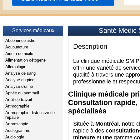
Santé Médic 
Services médicaux
Abdominoplastie
Description
Acupuncture
Aide à domicile
La clinique médicale SM P
Alimentation cétogène
Allergologie
offrir une variété de servi
Analyse de sang
qualité à travers une appr
Analyse du pied
professionnelle et respect
Analyse d'urine
Clinique médicale pr
Apnée du sommeil
Arrêt de travail
Consultation rapide, 
Arthrographie
spécialisés
Arthrographie distensive de
l'épaule
Située à
Montréal
, notre 
Arthroscopie
rapide à des
consultation
Audiogramme
mineure
et une gamme com
Audiologie