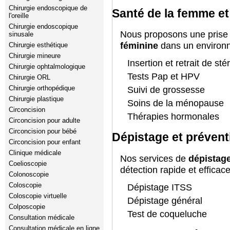
Chirurgie endoscopique de
Santé de la femme et
l'oreille
Chirurgie endoscopique
Nous proposons une prise
sinusale
féminine
dans un environne
Chirurgie esthétique
Chirurgie mineure
Insertion et retrait de stér
Chirurgie ophtalmologique
Tests Pap et HPV
Chirurgie ORL
Chirurgie orthopédique
Suivi de grossesse
Chirurgie plastique
Soins de la ménopause
Circoncision
Thérapies hormonales
Circoncision pour adulte
Circoncision pour bébé
Dépistage et prévent
Circoncision pour enfant
Clinique médicale
Nos services de
dépistage
Coelioscopie
détection rapide et efficac
Colonoscopie
Coloscopie
Dépistage ITSS
Coloscopie virtuelle
Dépistage général
Colposcopie
Test de coqueluche
Consultation médicale
Consultation médicale en ligne