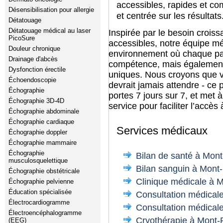
accessibles, rapides et c
Désensibilisation pour allergie
et centrée sur les résultats
Détatouage
Détatouage médical au laser
Inspirée par le besoin croiss
PicoSure
accessibles, notre équipe m
Douleur chronique
environnement où chaque pa
Drainage d'abcès
compétence, mais également
Dysfonction érectile
uniques. Nous croyons que v
Échoendoscopie
devrait jamais attendre - ce 
Échographie
portes 7 jours sur 7, et met à
Échographie 3D-4D
service pour faciliter l’accès
Échographie abdominale
Échographie cardiaque
Services médicaux
Échographie doppler
Échographie mammaire
Échographie
Bilan de santé à Mon
musculosquelettique
Bilan sanguin à Mont
Échographie obstétricale
Clinique médicale à 
Échographie pelvienne
Éducation spécialisée
Consultation médical
Électrocardiogramme
Consultation médicale
Électroencéphalogramme
Cryothérapie à Mont-
(EEG)