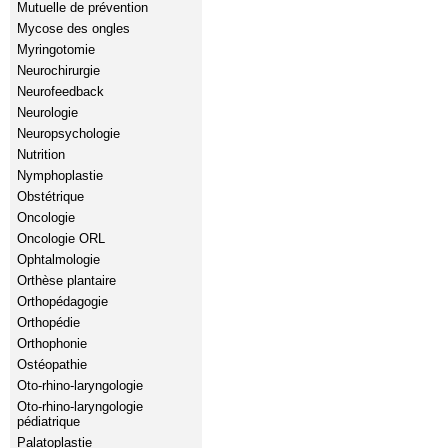
Mutuelle de prévention
Mycose des ongles
Myringotomie
Neurochirurgie
Neurofeedback
Neurologie
Neuropsychologie
Nutrition
Nymphoplastie
Obstétrique
Oncologie
Oncologie ORL
Ophtalmologie
Orthèse plantaire
Orthopédagogie
Orthopédie
Orthophonie
Ostéopathie
Oto-rhino-laryngologie
Oto-rhino-laryngologie
pédiatrique
Palatoplastie