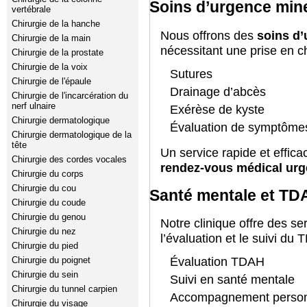
Soins d’urgence min
vertébrale
Chirurgie de la hanche
Nous offrons des
soins d
Chirurgie de la main
nécessitant une prise en c
Chirurgie de la prostate
Chirurgie de la voix
Sutures
Chirurgie de l'épaule
Drainage d’abcès
Chirurgie de l'incarcération du
nerf ulnaire
Exérèse de kyste
Chirurgie dermatologique
Évaluation de symptôme
Chirurgie dermatologique de la
tête
Un service rapide et effica
Chirurgie des cordes vocales
rendez-vous médical urg
Chirurgie du corps
Chirurgie du cou
Santé mentale et TD
Chirurgie du coude
Chirurgie du genou
Notre clinique offre des s
Chirurgie du nez
l’évaluation et le suivi du 
Chirurgie du pied
Évaluation TDAH
Chirurgie du poignet
Chirurgie du sein
Suivi en santé mentale
Chirurgie du tunnel carpien
Accompagnement person
Chirurgie du visage