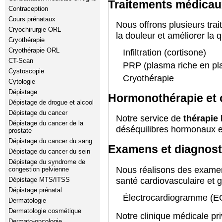
Traitements médicaux
Contraception
Cours prénataux
Nous offrons plusieurs tra
Cryochirurgie ORL
la douleur et améliorer la q
Cryothérapie
Cryothérapie ORL
Infiltration (cortisone)
CT-Scan
PRP (plasma riche en pl
Cystoscopie
Cryothérapie
Cytologie
Dépistage
Hormonothérapie et o
Dépistage de drogue et alcool
Dépistage du cancer
Notre service de
thérapie
Dépistage du cancer de la
déséquilibres hormonaux et
prostate
Dépistage du cancer du sang
Examens et diagnost
Dépistage du cancer du sein
Dépistage du syndrome de
Nous réalisons des examen
congestion pelvienne
santé cardiovasculaire et 
Dépistage MTS/ITSS
Dépistage prénatal
Électrocardiogramme (E
Dermatologie
Dermatologie cosmétique
Notre clinique médicale pr
Dermato-oncologie