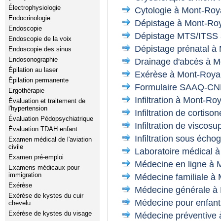
Électrophysiologie
Cytologie à Mont-Roy
Endocrinologie
Dépistage à Mont-Ro
Endoscopie
Dépistage MTS/ITSS 
Endoscopie de la voix
Dépistage prénatal à
Endoscopie des sinus
Endosonographie
Drainage d'abcès à M
Épilation au laser
Exérèse à Mont-Roya
Épilation permanente
Formulaire SAAQ-CN
Ergothérapie
Infiltration à Mont-Roy
Évaluation et traitement de
l'hypertension
Infiltration de cortis
Évaluation Pédopsychiatrique
Infiltration de visco
Évaluation TDAH enfant
Infiltration sous éch
Examen médical de l'aviation
civile
Laboratoire médical 
Examen pré-emploi
Médecine en ligne à 
Examens médicaux pour
immigration
Médecine familiale à
Exérèse
Médecine générale à
Exérèse de kystes du cuir
Médecine pour enfant
chevelu
Exérèse de kystes du visage
Médecine préventive 