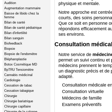
physique et mentale.
Audition
Augmentation mammaire
Notre approche est centrée
Baisse de libido chez la
courts, des soins personna
femme
Bilan de santé
Que ce soit en personne 
Bilan de santé pédiatrique
répondons efficacement au
Bilan d'infertilité
ses environs.
Bilan sanguin
Consultation médical
Biofeedback
Biopsie
Biopsie de l'endomètre
Notre service de
médecine 
Blépharoplastie
permet un suivi continu et
Botox Cosmétique MD
médecins prennent le temps
BpTRU Tensiomètre
un diagnostic précis et de
Cannabis médicinal
adapté.
Cardiologie
Consultation médicale en
Cessation de tabac
Cessation tabagique
Consultation virtuelle
Chirurgie
Médecins de famille
Chirurgie bariatrique
Examens préventifs
Chirurgie capillaire
Chirurgie de la colonne