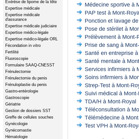
Exérèse de lipome de la tête
Médecine sportive à 
Expertise médicale
PAP test à Mont-Roya
Expertise médicale
d'assurance
Ponction et lavage de
Expertise médicale judiciaire
Pose de stérilet à Mo
Expertise médico-légale
Prélèvement à Mont-
Expertise médico-légale ORL
Prise de sang à Mont
Fécondation in vitro
Fertilité
Santé en entreprise 
Fluoroscopie
Santé mentale à Mon
Formulaire SAAQ-CNESST
Services infirmiers à
Frénulectomie
Soins infirmiers à Mo
Frénulectomie du penis
Frénuloplastie du penis
Strep-Test à Mont-Ro
Gastro-entérologie
Suivi médical à Mont
Gastroscopie
TDA/H à Mont-Royal
Gériatrie
Téléconsultation à M
Gestion de dossiers SST
Télémédecine à Mont
Greffe de cellules souches
Gynécologie
Test VPH à Mont-Roy
Gynécomastie
Hématologie