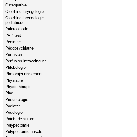
Ostéopathie
Oto-rhino-laryngologie
Oto-rhino-laryngologie
pédiatrique
Palatoplastie
PAP test
Pédiatrie
Pédopsychiatrie
Perfusion
Perfusion intraveineuse
Phlébologie
Photorajeunissement
Physiatrie
Physiothérapie
Pied
Pneumologie
Podiatrie
Podologie
Points de suture
Polypectomie
Polypectomie nasale