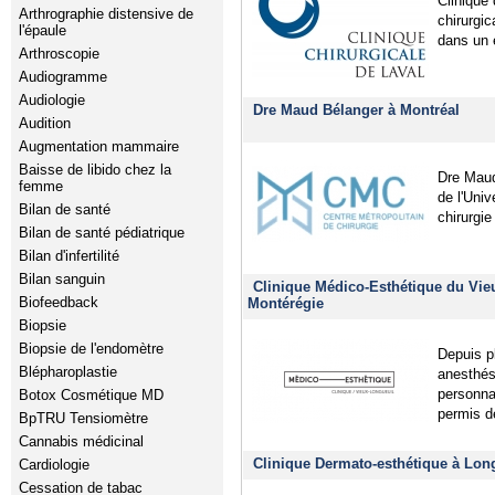
Clinique 
Arthrographie distensive de
chirurgi
l'épaule
dans un 
Arthroscopie
Audiogramme
Audiologie
Dre Maud Bélanger à Montréal
Audition
Augmentation mammaire
Baisse de libido chez la
Dre Maud
femme
de l'Uni
Bilan de santé
chirurgie
Bilan de santé pédiatrique
Bilan d'infertilité
Bilan sanguin
Clinique Médico-Esthétique du Vie
Biofeedback
Montérégie
Biopsie
Biopsie de l'endomètre
Depuis p
Blépharoplastie
anesthési
personna
Botox Cosmétique MD
permis d
BpTRU Tensiomètre
Cannabis médicinal
Clinique Dermato-esthétique à Lon
Cardiologie
Cessation de tabac