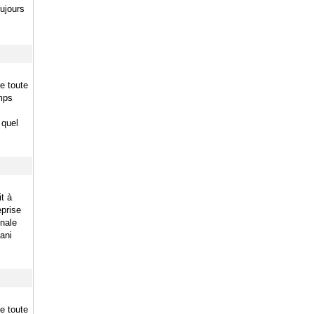
oujours
e toute
emps
 quel
t à
eprise
onale
ani
e toute