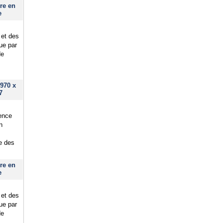
re en
e
 et des
que par
de
970 x
7
lence
n
ue des
re en
e
 et des
que par
de