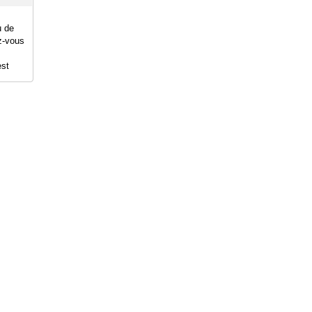
u de
z-vous
est