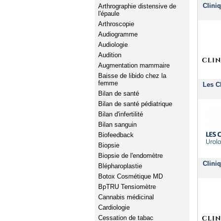
Clini
Arthrographie distensive de
l'épaule
Arthroscopie
Audiogramme
Audiologie
Audition
Augmentation mammaire
Baisse de libido chez la
femme
Les C
Bilan de santé
Bilan de santé pédiatrique
Bilan d'infertilité
Bilan sanguin
Biofeedback
Biopsie
Biopsie de l'endomètre
Clini
Blépharoplastie
Botox Cosmétique MD
BpTRU Tensiomètre
Cannabis médicinal
Cardiologie
Cessation de tabac