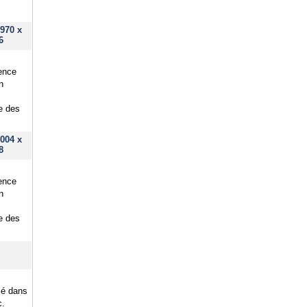
970 x
6
lence
n
ue des
004 x
8
lence
n
ue des
sé dans
c.