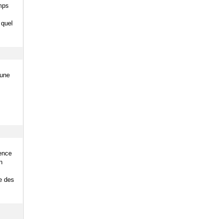
emps
 quel
 une
lence
n
ue des