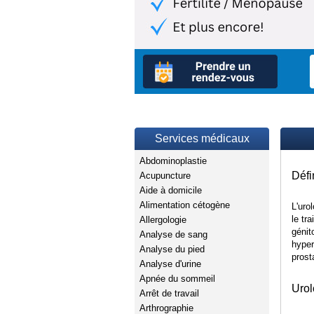
Services médicaux
Abdominoplastie
Défi
Acupuncture
Aide à domicile
Alimentation cétogène
L'uro
le tr
Allergologie
génit
Analyse de sang
hyper
Analyse du pied
prost
Analyse d'urine
Apnée du sommeil
Urol
Arrêt de travail
Arthrographie