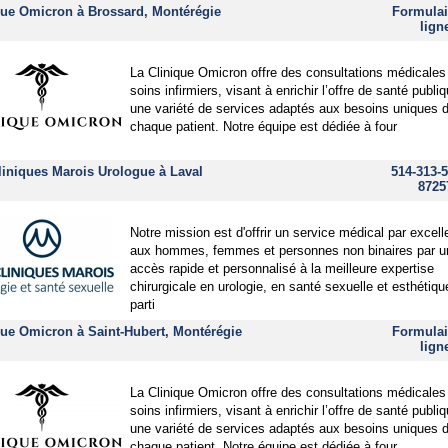
que Omicron à Brossard, Montérégie
Formulai
lign
La Clinique Omicron offre des consultations médicales
soins infirmiers, visant à enrichir l’offre de santé publi
une variété de services adaptés aux besoins uniques 
chaque patient. Notre équipe est dédiée à four
liniques Marois Urologue à Laval
514-313-5
8725
Notre mission est d'offrir un service médical par excel
aux hommes, femmes et personnes non binaires par u
accès rapide et personnalisé à la meilleure expertise
chirurgicale en urologie, en santé sexuelle et esthétiq
parti
que Omicron à Saint-Hubert, Montérégie
Formulai
lign
La Clinique Omicron offre des consultations médicales
soins infirmiers, visant à enrichir l’offre de santé publi
une variété de services adaptés aux besoins uniques 
chaque patient. Notre équipe est dédiée à four