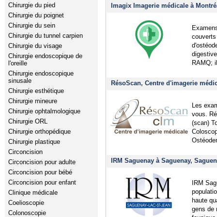
Chirurgie du pied
Imagix Imagerie médicale à Montré
Chirurgie du poignet
Chirurgie du sein
Examens 
Chirurgie du tunnel carpien
couverts
d'ostéod
Chirurgie du visage
digestiv
Chirurgie endoscopique de
RAMQ; il
l'oreille
Chirurgie endoscopique
sinusale
RésoScan, Centre d'imagerie médic
Chirurgie esthétique
Chirurgie mineure
Les exam
Chirurgie ophtalmologique
vous. Ré
Chirurgie ORL
(scan) T
Coloscop
Chirurgie orthopédique
Ostéode
Chirurgie plastique
Circoncision
IRM Saguenay à Saguenay, Saguen
Circoncision pour adulte
Circoncision pour bébé
Circoncision pour enfant
IRM Sagu
populati
Clinique médicale
haute qua
Coelioscopie
gens de n
Colonoscopie