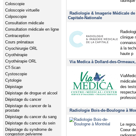
faunique
Coloscopie
Coloscopie virtuelle
Radiologie & Imagerie Médicale de 
Colposcopie
Capitale-Nationale
Consultation médicale
Consultation médicale en ligne
Radiologi
Contraception
clinique
Cours prénataux
connaiss
à la tec
Cryochirurgie ORL
haute p
Cryothérapie
Cryothérapie ORL
Via Medica à Dollard-des-Ormeaux,
CT-Scan
Cystoscopie
ViaMedica
Cytologie
médicales
des test
Dépistage
respectu
Dépistage de drogue et alcool
professi
Dépistage du cancer
Dépistage du cancer de la
Radiologie Bois-de-Boulogne à Mon
prostate
Dépistage du cancer du sang
Dépistage du cancer du sein
Le regro
Dépistage du syndrome de
Coeur de
congestion pelvienne
radiogra