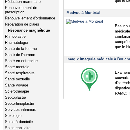
que le bi
Réduction mammaire
Renouvellement de
prescription
Medvue à Montréal
Renouvellement d'ordonnance
Réparation de plaies
Beaucoup
Résonance magnétique
médicale,
combinai
Rhinoplastie
compréhe
Rhumatologie
que le bi
Santé de la femme
Santé de l'homme
Imagix Imagerie médicale à Bouche
Santé en entreprise
Santé mentale
Examens 
Santé respiratoire
couverts
Santé sexuelle
d'ostéod
Santé voyage
digestiv
Sclérothérapie
RAMQ; il
Septoplastie
Septorhinoplastie
Services infirmiers
Sexologie
Soins à domicile
Soins capillaire