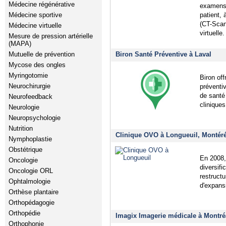
Médecine régénérative
examens 
patient,
Médecine sportive
(CT-Scan
Médecine virtuelle
virtuelle.
Mesure de pression artérielle
(MAPA)
Biron Santé Préventive à Laval
Mutuelle de prévention
Mycose des ongles
Myringotomie
Biron of
Neurochirurgie
préventi
de santé
Neurofeedback
clinique
Neurologie
Neuropsychologie
Nutrition
Clinique OVO à Longueuil, Montér
Nymphoplastie
Obstétrique
En 2008,
Oncologie
diversifi
Oncologie ORL
restruct
Ophtalmologie
d'expans
Orthèse plantaire
Orthopédagogie
Orthopédie
Imagix Imagerie médicale à Montré
Orthophonie