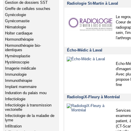
Gestion de dossiers SST
Radiologie St-Martin à Laval
Greffe de cellules souches
Gynécologie
Le regro
Gynécomastie
Coeur de
Hématologie
radiogra
sein, l'
Holter cardiaque
l'arthrogr
Hormonothérapie
Hormonothérapie bio-
identiques
Écho-Médic à Laval
Hyménoplastie
Hystéroscopie
Echo-Méd
Imagerie médicale
d'imager
Avec plu
Immunologie
propose l
Immunothérapie
fine
Implant mammaire
Induration du palais mou
RadiologiX-Fleury à Montréal
Infectiologie
Infectiologie à transmission
vectorielle
Services
examens 
Infectiologie de la maladie de
lyme
patient,
(CT-Scan
Infiltration