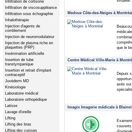
virtuelle.
Infiltration de cortisone
Infiltration de viscosuppléance
Medvue Côte-des-Neiges à Montréa
Infiltration sous échographie
Inhalothérapie
Injection d'agents de
Beaucoup
comblement
médicale,
Injection de neuromodulateur
combinai
compréhe
Injection de plasma riche en
plaquettes (PRP)
que le bi
Insémination artificielle
Insertion de tube
Centre Médical Ville-Marie à Montré
transtympanique
Insertion et retrait d'implant
Depuis s
contraceptif
opportun
Juvéderm MD
axés sur 
Kinésiologie
spécialit
Laboratoire médical
Laboratoire orthopédique
Latisse
Imagix Imagerie médicale à Blainvi
Lavage d'oreille
Lifting
Examens 
Lifting des bras
couverts
Lifting des cuisses
d'ostéod