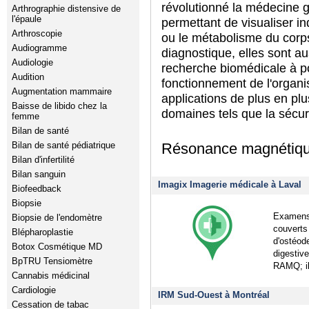
révolutionné la médecine g
Arthrographie distensive de
l'épaule
permettant de visualiser in
Arthroscopie
ou le métabolisme du cor
Audiogramme
diagnostique, elles sont au
Audiologie
recherche biomédicale à p
Audition
fonctionnement de l'organi
Augmentation mammaire
applications de plus en pl
Baisse de libido chez la
domaines tels que la sécuri
femme
Bilan de santé
Bilan de santé pédiatrique
Résonance magnétique
Bilan d'infertilité
Bilan sanguin
Imagix Imagerie médicale à Laval
Biofeedback
Biopsie
Examens 
Biopsie de l'endomètre
couverts
Blépharoplastie
d'ostéod
Botox Cosmétique MD
digestiv
BpTRU Tensiomètre
RAMQ; il
Cannabis médicinal
Cardiologie
IRM Sud-Ouest à Montréal
Cessation de tabac