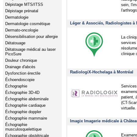
Dépistage MTS/ITSS
sein, l'
l'arthrogr
Dépistage prénatal
Dermatologie
Léger & Associés, Radiologistes à 
Dermatologie cosmétique
Dermato-oncologie
Désensibilisation pour allergie
La cliniq
services
Détatouage
résolume
Détatouage médical au laser
clinique 
PicoSure
Douleur chronique
Drainage d'abcès
RadiologiX-Hochelaga à Montréal
Dysfonction érectile
Échoendoscopie
Services
Échographie
examens 
Échographie 3D-4D
patient,
Échographie abdominale
(CT-Scan
Échographie cardiaque
virtuelle.
Échographie doppler
Échographie mammaire
Imagix Imagerie médicale à Châtea
Échographie
musculosquelettique
Examens 
Échographie obstétricale