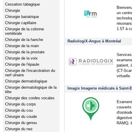
Cessation tabagique
Bienven
Chirurgie
un centr
Chirurgie bariatrique
technolo
Chirurgie capillaire
résonan
1.5T à c
Chirurgie de la colonne
vertébrale
Chirurgie de la hanche
RadiologiX-Angus à Montréal
Chirurgie de la main
Chirurgie de la prostate
Services
Chirurgie de la voix
examens 
Chirurgie de l'épaule
patient,
(CT-Scan
Chirurgie de l'incarcération du
nerf ulnaire
virtuelle.
Chirurgie dermatologique
Chirurgie dermatologique de la
Imagix Imagerie médicale à Saint-
tête
Chirurgie des cordes vocales
Examens 
Chirurgie du corps
couverts
Chirurgie du cou
d'ostéod
Chirurgie du coude
digestiv
Chirurgie du genou
RAMQ; il
Chirurgie du nez