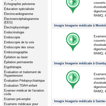
couverts
Échographie pelvienne
d'ostéod
Éducation spécialisée
digestiv
Électrocardiogramme
RAMQ; il
Électroencéphalogramme
(EEG)
Imagix Imagerie médicale à Montré
Électrophysiologie
Endocrinologie
Examens 
Endoscopie
couverts
Endoscopie de la voix
d'ostéod
Endoscopie des sinus
digestiv
Endosonographie
RAMQ; il
Épilation au laser
Épilation permanente
Imagix Imagerie médicale à Granby,
Ergothérapie
Évaluation et traitement de
Examens 
l'hypertension
couverts
Évaluation Pédopsychiatrique
d'ostéod
Évaluation TDAH enfant
digestiv
Examen médical de l'aviation
RAMQ; il
civile
Examen pré-emploi
Imagix Imagerie médicale à Sainte
Examens médicaux pour