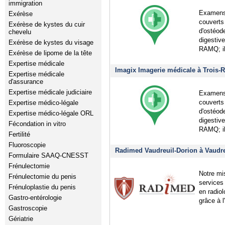
immigration
Examens 
Exérèse
couverts
Exérèse de kystes du cuir
d'ostéod
chevelu
digestiv
Exérèse de kystes du visage
RAMQ; il
Exérèse de lipome de la tête
Expertise médicale
Imagix Imagerie médicale à Trois-R
Expertise médicale
d'assurance
Expertise médicale judiciaire
Examens 
couverts
Expertise médico-légale
d'ostéod
Expertise médico-légale ORL
digestiv
Fécondation in vitro
RAMQ; il
Fertilité
Fluoroscopie
Radimed Vaudreuil-Dorion à Vaudre
Formulaire SAAQ-CNESST
Frénulectomie
Notre mi
Frénulectomie du penis
services
Frénuloplastie du penis
en radio
Gastro-entérologie
grâce à l
Gastroscopie
Gériatrie