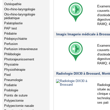
Ostéopathie
Examens 
Oto-rhino-laryngologie
couverts
Oto-rhino-laryngologie
d'ostéod
pédiatrique
digestiv
Palatoplastie
RAMQ; il
PAP test
Pédiatrie
Imagix Imagerie médicale à Brossa
Pédopsychiatrie
Perfusion
Examens 
Perfusion intraveineuse
couverts
Phlébologie
d'ostéod
digestiv
Photorajeunissement
RAMQ; il
Physiatrie
Physiothérapie
Radiologie DIX30 à Brossard, Mont
Pied
Pneumologie
Radiolog
Podiatrie
située a
Podologie
clinique 
Points de suture
technolog
Polypectomie
ses pati
Polypectomie nasale