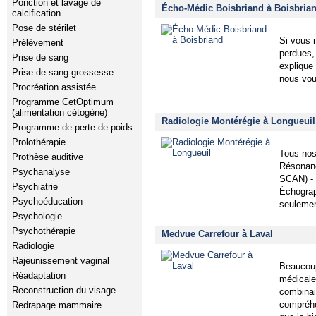
Ponction et lavage de
Écho-Médic Boisbriand à Boisbrian
calcification
Pose de stérilet
Si vous n
Prélèvement
perdues, 
Prise de sang
explique 
Prise de sang grossesse
nous vou
Procréation assistée
Programme CetOptimum
(alimentation cétogène)
Radiologie Montérégie à Longueuil
Programme de perte de poids
Prolothérapie
Tous nos 
Prothèse auditive
Résonanc
Psychanalyse
SCAN) - 
Psychiatrie
Échograp
Psychoéducation
seuleme
Psychologie
Psychothérapie
Medvue Carrefour à Laval
Radiologie
Rajeunissement vaginal
Beaucoup
Réadaptation
médicale,
Reconstruction du visage
combinai
compréhe
Redrapage mammaire