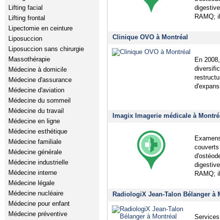
digestiv
Lifting facial
RAMQ; il
Lifting frontal
Lipectomie en ceinture
Clinique OVO à Montréal
Liposuccion
Liposuccion sans chirurgie
Massothérapie
En 2008,
diversifi
Médecine à domicile
restruct
Médecine d'assurance
d'expans
Médecine d'aviation
Médecine du sommeil
Médecine du travail
Imagix Imagerie médicale à Montré
Médecine en ligne
Médecine esthétique
Examens 
Médecine familiale
couverts
Médecine générale
d'ostéod
Médecine industrielle
digestiv
Médecine interne
RAMQ; il
Médecine légale
Médecine nucléaire
RadiologiX Jean-Talon Bélanger à 
Médecine pour enfant
Médecine préventive
Services