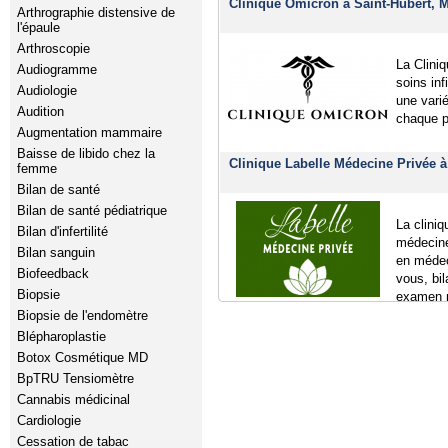
Clinique Omicron à Saint-Hubert, 
Arthrographie distensive de
l'épaule
Arthroscopie
La Clini
Audiogramme
soins inf
Audiologie
une vari
Audition
chaque p
Augmentation mammaire
Baisse de libido chez la
Clinique Labelle Médecine Privée à
femme
Bilan de santé
Bilan de santé pédiatrique
La clini
Bilan d'infertilité
médecine
Bilan sanguin
en médec
Biofeedback
vous, bi
Biopsie
examen
Biopsie de l'endomètre
Blépharoplastie
Botox Cosmétique MD
BpTRU Tensiomètre
Cannabis médicinal
Cardiologie
Cessation de tabac