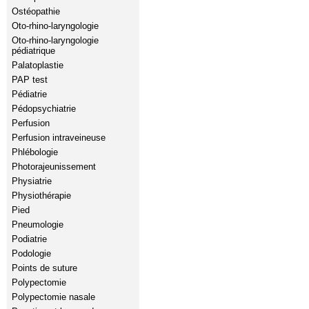
Ostéopathie
Oto-rhino-laryngologie
Oto-rhino-laryngologie
pédiatrique
Palatoplastie
PAP test
Pédiatrie
Pédopsychiatrie
Perfusion
Perfusion intraveineuse
Phlébologie
Photorajeunissement
Physiatrie
Physiothérapie
Pied
Pneumologie
Podiatrie
Podologie
Points de suture
Polypectomie
Polypectomie nasale