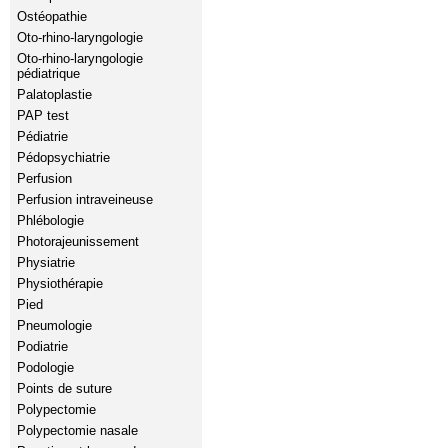
Ostéopathie
Oto-rhino-laryngologie
Oto-rhino-laryngologie
pédiatrique
Palatoplastie
PAP test
Pédiatrie
Pédopsychiatrie
Perfusion
Perfusion intraveineuse
Phlébologie
Photorajeunissement
Physiatrie
Physiothérapie
Pied
Pneumologie
Podiatrie
Podologie
Points de suture
Polypectomie
Polypectomie nasale