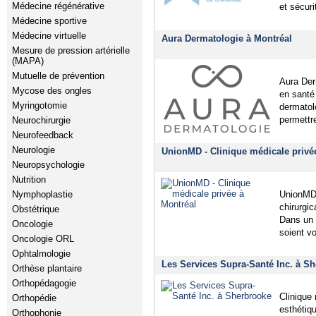
Médecine régénérative
et sécuri
Médecine sportive
Médecine virtuelle
Aura Dermatologie à Montréal
Mesure de pression artérielle
(MAPA)
Mutuelle de prévention
Aura Der
Mycose des ongles
en santé
Myringotomie
dermatol
permettr
Neurochirurgie
Neurofeedback
Neurologie
UnionMD - Clinique médicale privé
Neuropsychologie
Nutrition
Nymphoplastie
UnionMD 
chirurgic
Obstétrique
Dans un 
Oncologie
soient vo
Oncologie ORL
Ophtalmologie
Les Services Supra-Santé Inc. à Sh
Orthèse plantaire
Orthopédagogie
Clinique
Orthopédie
esthétiqu
Orthophonie