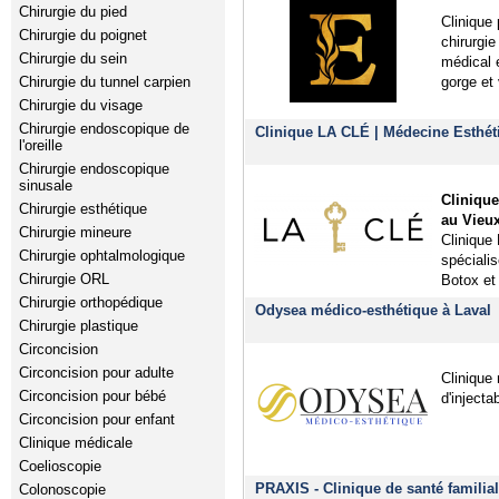
Chirurgie du pied
Clinique 
Chirurgie du poignet
chirurgie
Chirurgie du sein
médical e
Chirurgie du tunnel carpien
gorge et
Chirurgie du visage
Chirurgie endoscopique de
Clinique LA CLÉ | Médecine Esthét
l'oreille
Chirurgie endoscopique
sinusale
Cliniqu
Chirurgie esthétique
au Vieux
Chirurgie mineure
Clinique
Chirurgie ophtalmologique
spéciali
Chirurgie ORL
Botox et
Chirurgie orthopédique
Odysea médico-esthétique à Laval
Chirurgie plastique
Circoncision
Circoncision pour adulte
Clinique
Circoncision pour bébé
d'injecta
Circoncision pour enfant
Clinique médicale
Coelioscopie
PRAXIS - Clinique de santé familiale
Colonoscopie