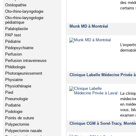
des méde
Ostéopathie
certains
Oto-rhino-laryngologie
Oto-rhino-laryngologie
pédiatrique
Munk MD à Montréal
Palatoplastie
PAP test
Pédiatrie
L'experti
Pédopsychiatrie
dermatol
Perfusion
Perfusion intraveineuse
Phlébologie
Photorajeunissement
Clinique Labelle Médecine Privée à
Physiatrie
Physiothérapie
Pied
La clini
Pneumologie
médecine
en médec
Podiatrie
vous, bi
Podologie
examen
Points de suture
Clinique CGM à Sorel-Tracy, Monté
Polypectomie
Polypectomie nasale