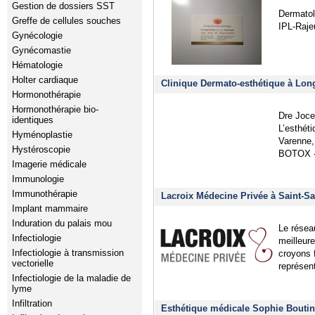
Gestion de dossiers SST
Dermatol
Greffe de cellules souches
IPL-Raje
Gynécologie
Gynécomastie
Hématologie
Holter cardiaque
Clinique Dermato-esthétique à Lon
Hormonothérapie
Hormonothérapie bio-
Dre Joce
identiques
L’esthéti
Hyménoplastie
Varenne,
Hystéroscopie
BOTOX 
Imagerie médicale
Immunologie
Immunothérapie
Lacroix Médecine Privée à Saint-Sa
Implant mammaire
Induration du palais mou
Le résea
Infectiologie
meilleur
Infectiologie à transmission
croyons 
vectorielle
représen
Infectiologie de la maladie de
lyme
Infiltration
Esthétique médicale Sophie Boutin 