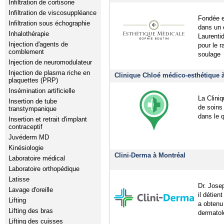
Infiltration de cortisone
Infiltration de viscosuppléance
Fondée e
Infiltration sous échographie
dans un 
Inhalothérapie
Laurenti
Injection d'agents de
pour le r
comblement
soulage
Injection de neuromodulateur
Injection de plasma riche en
Clinique Chloé médico-esthétique 
plaquettes (PRP)
Insémination artificielle
La Clini
Insertion de tube
de soins
transtympanique
dans le q
Insertion et retrait d'implant
contraceptif
Juvéderm MD
Kinésiologie
Clini-Derma à Montréal
Laboratoire médical
Laboratoire orthopédique
Latisse
Dr. Jose
Lavage d'oreille
il détien
Lifting
a obtenu
Lifting des bras
dermatol
Lifting des cuisses