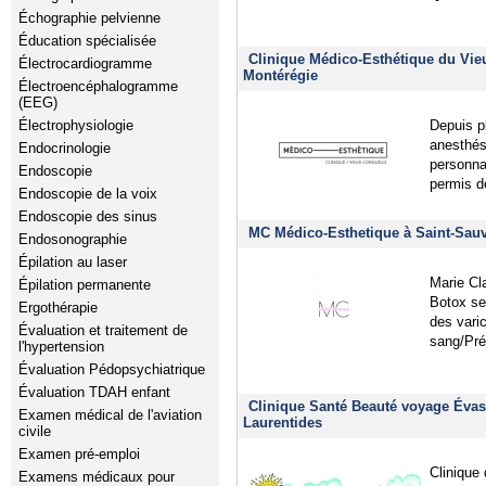
Échographie pelvienne
Éducation spécialisée
Clinique Médico-Esthétique du Vie
Électrocardiogramme
Montérégie
Électroencéphalogramme
(EEG)
Électrophysiologie
Depuis p
anesthési
Endocrinologie
personna
Endoscopie
permis d
Endoscopie de la voix
Endoscopie des sinus
MC Médico-Esthetique à Saint-Sauv
Endosonographie
Épilation au laser
Marie Cla
Épilation permanente
Botox se
Ergothérapie
des vari
Évaluation et traitement de
sang/Pré
l'hypertension
Évaluation Pédopsychiatrique
Évaluation TDAH enfant
Clinique Santé Beauté voyage Évas
Examen médical de l'aviation
Laurentides
civile
Examen pré-emploi
Clinique
Examens médicaux pour