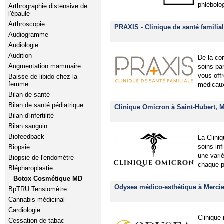
phlébolo
Arthrographie distensive de
l'épaule
Arthroscopie
PRAXIS - Clinique de santé familial
Audiogramme
Audiologie
Audition
De la co
Augmentation mammaire
soins pa
vous off
Baisse de libido chez la
femme
médicaux
Bilan de santé
Bilan de santé pédiatrique
Clinique Omicron à Saint-Hubert, 
Bilan d'infertilité
Bilan sanguin
Biofeedback
La Clini
soins inf
Biopsie
une vari
Biopsie de l'endomètre
chaque p
Blépharoplastie
Botox Cosmétique MD
Odysea médico-esthétique à Mercie
BpTRU Tensiomètre
Cannabis médicinal
Cardiologie
Clinique
Cessation de tabac