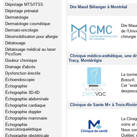
Dépistage MTS/ITSS
Dre Maud Bélanger à Montréal
Dépistage prénatal
Dermatologie
Dermatologie cosmétique
Dre Maud
Dermato-oncologie
de l'Uni
Désensibilisation pour allergie
chirurgie
Détatouage
Détatouage médical au laser
PicoSure
Clinique médico-esthétique, une di
Douleur chronique
Tracy, Montérégie
Drainage d'abcès
Dysfonction érectile
La toxin
Échoendoscopie
Botox®, 
Cet "end
Échographie
dexpress
Échographie 3D-4D
Échographie abdominale
Clinique de Sante M+ à Trois-Rivièr
Échographie cardiaque
Échographie doppler
Échographie mammaire
La Cliniq
soins et
Échographie
musculosquelettique
Nous som
Québec qu
Échographie obstétricale