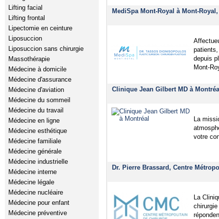
Lifting facial
MediSpa Mont-Royal à Mont-Royal,
Lifting frontal
Lipectomie en ceinture
Liposuccion
Affectue
Liposuccion sans chirurgie
patients,
depuis p
Massothérapie
Mont-Roya
Médecine à domicile
Médecine d'assurance
Clinique Jean Gilbert MD à Montréa
Médecine d'aviation
Médecine du sommeil
Médecine du travail
La missi
Médecine en ligne
atmosphè
Médecine esthétique
votre con
Médecine familiale
Médecine générale
Médecine industrielle
Dr. Pierre Brassard, Centre Métropo
Médecine interne
Médecine légale
Médecine nucléaire
La Clini
Médecine pour enfant
chirurgie
Médecine préventive
réponden