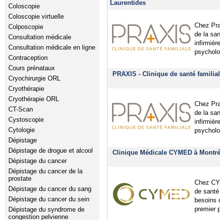
Laurentides
Coloscopie
Coloscopie virtuelle
Chez Pra
Colposcopie
de la sa
Consultation médicale
infirmièr
Consultation médicale en ligne
psycholog
Contraception
Cours prénataux
PRAXIS - Clinique de santé familial
Cryochirurgie ORL
Cryothérapie
Cryothérapie ORL
Chez Pra
CT-Scan
de la sa
Cystoscopie
infirmièr
Cytologie
psycholog
Dépistage
Dépistage de drogue et alcool
Clinique Médicale CYMED à Montré
Dépistage du cancer
Dépistage du cancer de la
prostate
Chez CYM
Dépistage du cancer du sang
de santé
Dépistage du cancer du sein
besoins d
premier 
Dépistage du syndrome de
congestion pelvienne