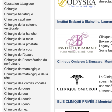
d'injecta
Cessation tabagique
Chirurgie
Chirurgie bariatrique
Chirurgie capillaire
Institut Brabant à Blainville, Laure
Chirurgie de la colonne
vertébrale
Chirurgie de la hanche
Clinique
Chirurgie de la main
(toxine 
Chirurgie de la prostate
Legacy R
Chirurgie de la voix
Soins las
Chirurgie de l'épaule
Chirurgie de l'incarcération du
Clinique Omicron à Brossard, Mont
nerf ulnaire
Chirurgie dermatologique
Chirurgie dermatologique de la
La Clini
tête
soins inf
Chirurgie des cordes vocales
une vari
Chirurgie du corps
chaque p
Chirurgie du cou
Chirurgie du coude
ELIE CLINIQUE PRIVÉE à Montréal
Chirurgie du genou
Chirurgie du nez