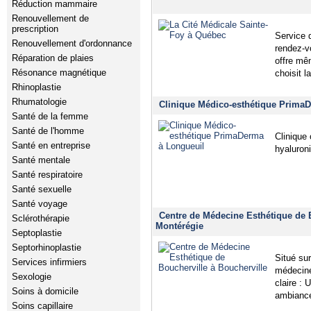
Réduction mammaire
Renouvellement de
prescription
Service d
Renouvellement d'ordonnance
rendez-v
Réparation de plaies
offre mê
Résonance magnétique
choisit l
Rhinoplastie
Rhumatologie
Clinique Médico-esthétique Prima
Santé de la femme
Santé de l'homme
Clinique 
Santé en entreprise
hyaluron
Santé mentale
Santé respiratoire
Santé sexuelle
Santé voyage
Centre de Médecine Esthétique de B
Sclérothérapie
Montérégie
Septoplastie
Septorhinoplastie
Situé sur
Services infirmiers
médecine
Sexologie
claire : 
Soins à domicile
ambiance
Soins capillaire