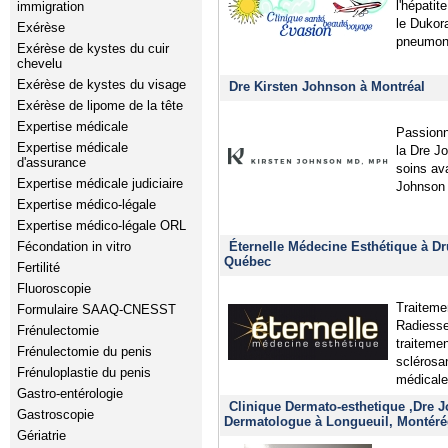
l'hépatit
immigration
le Dukora
Exérèse
pneumoni
Exérèse de kystes du cuir
chevelu
Exérèse de kystes du visage
Dre Kirsten Johnson à Montréal
Exérèse de lipome de la tête
Expertise médicale
Passionn
Expertise médicale
la Dre J
d'assurance
soins av
Expertise médicale judiciaire
Johnson 
Expertise médico-légale
Expertise médico-légale ORL
Fécondation in vitro
Éternelle Médecine Esthétique à D
Québec
Fertilité
Fluoroscopie
Traiteme
Formulaire SAAQ-CNESST
Radiesse
Frénulectomie
traiteme
Frénulectomie du penis
sclérosa
Frénuloplastie du penis
médicale
Gastro-entérologie
Clinique Dermato-esthetique ,Dre Jo
Gastroscopie
Dermatologue à Longueuil, Montéré
Gériatrie