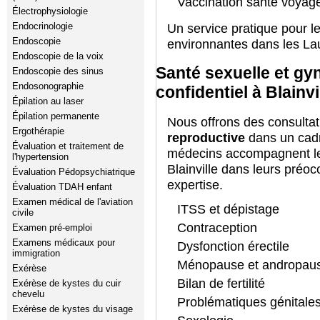
Vaccination santé voyag
Électrophysiologie
Endocrinologie
Un service pratique pour les
Endoscopie
environnantes dans les La
Endoscopie de la voix
Santé sexuelle et gy
Endoscopie des sinus
Endosonographie
confidentiel à Blainvi
Épilation au laser
Épilation permanente
Nous offrons des consulta
Ergothérapie
reproductive
dans un cadr
Évaluation et traitement de
médecins accompagnent l
l'hypertension
Blainville dans leurs préoc
Évaluation Pédopsychiatrique
expertise.
Évaluation TDAH enfant
Examen médical de l'aviation
ITSS et dépistage
civile
Contraception
Examen pré-emploi
Examens médicaux pour
Dysfonction érectile
immigration
Ménopause et andropau
Exérèse
Bilan de fertilité
Exérèse de kystes du cuir
chevelu
Problématiques génitales
Exérèse de kystes du visage