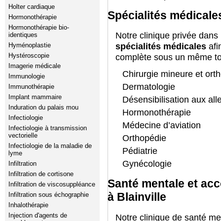
Holter cardiaque
Spécialités médicales
Hormonothérapie
Hormonothérapie bio-
Notre clinique privée dans
identiques
Hyménoplastie
spécialités médicales
afi
Hystéroscopie
complète sous un même toi
Imagerie médicale
Chirurgie mineure et ort
Immunologie
Dermatologie
Immunothérapie
Implant mammaire
Désensibilisation aux all
Induration du palais mou
Hormonothérapie
Infectiologie
Médecine d’aviation
Infectiologie à transmission
vectorielle
Orthopédie
Infectiologie de la maladie de
Pédiatrie
lyme
Gynécologie
Infiltration
Infiltration de cortisone
Santé mentale et a
Infiltration de viscosuppléance
à Blainville
Infiltration sous échographie
Inhalothérapie
Injection d'agents de
Notre clinique de santé men