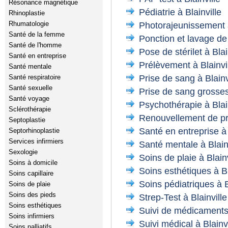
Résonance magnétique
Pédiatrie à Blainville
Rhinoplastie
Rhumatologie
Photorajeunissement à
Santé de la femme
Ponction et lavage de c
Santé de l'homme
Pose de stérilet à Blai
Santé en entreprise
Prélèvement à Blainvi
Santé mentale
Prise de sang à Blainv
Santé respiratoire
Santé sexuelle
Prise de sang grosses
Santé voyage
Psychothérapie à Blai
Sclérothérapie
Renouvellement de pre
Septoplastie
Santé en entreprise à 
Septorhinoplastie
Services infirmiers
Santé mentale à Blain
Sexologie
Soins de plaie à Blainv
Soins à domicile
Soins esthétiques à Bl
Soins capillaire
Soins pédiatriques à B
Soins de plaie
Soins des pieds
Strep-Test à Blainville
Soins esthétiques
Suivi de médicaments 
Soins infirmiers
Suivi médical à Blainvi
Soins palliatifs