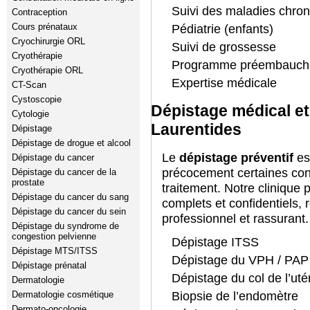
Suivi des maladies chro
Contraception
Cours prénataux
Pédiatrie (enfants)
Cryochirurgie ORL
Suivi de grossesse
Cryothérapie
Programme préembauch
Cryothérapie ORL
Expertise médicale
CT-Scan
Cystoscopie
Dépistage médical et
Cytologie
Laurentides
Dépistage
Dépistage de drogue et alcool
Le
dépistage préventif
est
Dépistage du cancer
précocement certaines cond
Dépistage du cancer de la
prostate
traitement. Notre clinique 
Dépistage du cancer du sang
complets et confidentiels,
Dépistage du cancer du sein
professionnel et rassurant.
Dépistage du syndrome de
congestion pelvienne
Dépistage ITSS
Dépistage MTS/ITSS
Dépistage du VPH / PAP 
Dépistage prénatal
Dépistage du col de l’uté
Dermatologie
Biopsie de l’endomètre
Dermatologie cosmétique
Dermato-oncologie