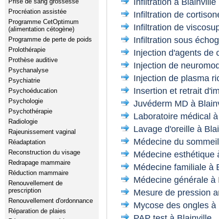
Infiltration à Blainville
Prise de sang grossesse
Procréation assistée
Infiltration de cortison
Programme CetOptimum
Infiltration de viscosu
(alimentation cétogène)
Infiltration sous échog
Programme de perte de poids
Prolothérapie
Injection d'agents de
Prothèse auditive
Injection de neuromodu
Psychanalyse
Injection de plasma ri
Psychiatrie
Insertion et retrait d'i
Psychoéducation
Psychologie
Juvéderm MD à Blainv
Psychothérapie
Laboratoire médical à 
Radiologie
Lavage d'oreille à Blai
Rajeunissement vaginal
Médecine du sommeil à
Réadaptation
Reconstruction du visage
Médecine esthétique à
Redrapage mammaire
Médecine familiale à B
Réduction mammaire
Médecine générale à B
Renouvellement de
prescription
Mesure de pression ar
Renouvellement d'ordonnance
Mycose des ongles à B
Réparation de plaies
PAP test à Blainville