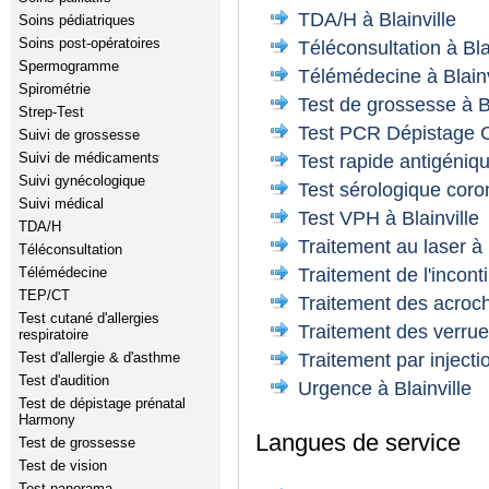
TDA/H à Blainville
Soins pédiatriques
Soins post-opératoires
Téléconsultation à Bla
Spermogramme
Télémédecine à Blainv
Spirométrie
Test de grossesse à Bl
Strep-Test
Test PCR Dépistage C
Suivi de grossesse
Suivi de médicaments
Test rapide antigéniq
Suivi gynécologique
Test sérologique coron
Suivi médical
Test VPH à Blainville
TDA/H
Traitement au laser à 
Téléconsultation
Traitement de l'inconti
Télémédecine
TEP/CT
Traitement des acroch
Test cutané d'allergies
Traitement des verrues
respiratoire
Traitement par injectio
Test d'allergie & d'asthme
Test d'audition
Urgence à Blainville
Test de dépistage prénatal
Harmony
Langues de service
Test de grossesse
Test de vision
Test panorama