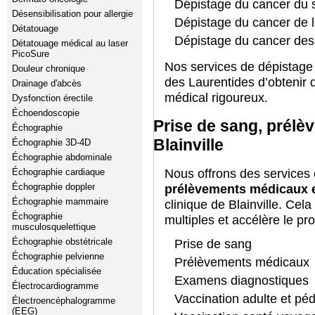
Dépistage du cancer du 
Désensibilisation pour allergie
Dépistage du cancer de l
Détatouage
Dépistage du cancer des 
Détatouage médical au laser
PicoSure
Nos services de dépistage 
Douleur chronique
des Laurentides d’obtenir d
Drainage d'abcès
médical rigoureux.
Dysfonction érectile
Échoendoscopie
Prise de sang, prélè
Échographie
Blainville
Échographie 3D-4D
Échographie abdominale
Échographie cardiaque
Nous offrons des services
Échographie doppler
prélèvements médicaux e
Échographie mammaire
clinique de Blainville. Cel
Échographie
multiples et accélère le p
musculosquelettique
Échographie obstétricale
Prise de sang
Échographie pelvienne
Prélèvements médicaux
Éducation spécialisée
Examens diagnostiques
Électrocardiogramme
Vaccination adulte et péd
Électroencéphalogramme
(EEG)