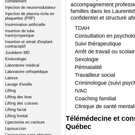
comblement
accompagnement profession
Injection de neuromodulateur
familles dans les Laurenti
Injection de plasma riche en
confidentiel et structuré af
plaquettes (PRP)
Insémination artificielle
TDAH
Insertion de tube
Consultation en psycholo
transtympanique
Insertion et retrait d'implant
Suivi thérapeutique
contraceptif
Arrêt de travail ou scolai
Juvéderm MD
Sexologie
Kinésiologie
Laboratoire médical
Périnatalité
Laboratoire orthopédique
Travailleur social
Latisse
Criminologue (suivi psyc
Lavage d'oreille
IVAC
Lifting
Lifting des bras
Coaching familial
Lifting des cuisses
Clinique de santé mental
Lifting facial
Lifting frontal
Télémédecine et cons
Lipectomie en ceinture
Québec
Liposuccion
Liposuccion sans chirurgie