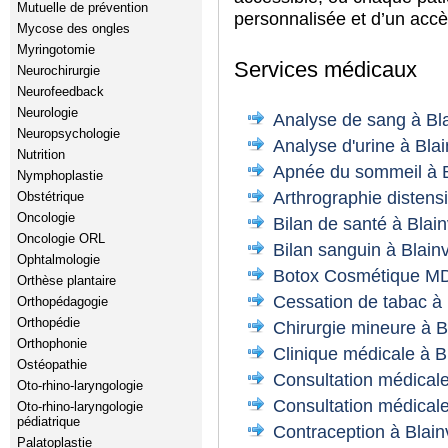
Mutuelle de prévention
personnalisée et d’un accè
Mycose des ongles
Myringotomie
Services médicaux
Neurochirurgie
Neurofeedback
Neurologie
Analyse de sang à Bla
Neuropsychologie
Analyse d'urine à Blain
Nutrition
Apnée du sommeil à Bl
Nymphoplastie
Arthrographie distensi
Obstétrique
Oncologie
Bilan de santé à Blainv
Oncologie ORL
Bilan sanguin à Blainv
Ophtalmologie
Botox Cosmétique MD 
Orthèse plantaire
Cessation de tabac à B
Orthopédagogie
Orthopédie
Chirurgie mineure à Bl
Orthophonie
Clinique médicale à Bl
Ostéopathie
Consultation médicale 
Oto-rhino-laryngologie
Consultation médicale 
Oto-rhino-laryngologie
pédiatrique
Contraception à Blainv
Palatoplastie