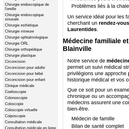
Chirurgie endoscopique de
Problèmes liés à la chaleu
l'oreille
Chirurgie endoscopique
Un service idéal pour les fa
sinusale
cherchant un
rendez-vous
Chirurgie esthétique
Laurentides
.
Chirurgie mineure
Chirurgie ophtalmologique
Médecine familiale et
Chirurgie ORL
Blainville
Chirurgie orthopédique
Chirurgie plastique
Notre service de
médecine 
Circoncision
permet un suivi médical st
Circoncision pour adulte
privilégions une approche 
Circoncision pour bébé
historique médical et vos o
Circoncision pour enfant
Clinique médicale
Que ce soit pour un examen
Coelioscopie
chronique ou un accompag
Colonoscopie
médecins assurent une cont
Coloscopie
bien-être.
Coloscopie virtuelle
Colposcopie
Médecin de famille
Consultation médicale
Bilan de santé complet
Consultation médicale en ligne