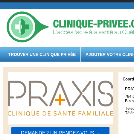
TROUVER UNE CLINIQUE PRIVÉE
AJOUTER VOTRE CLIN
Coord
PRAXI
794 C
Blain
Télé
Télé
DEMANDER UN RENDEZ-VOUS →