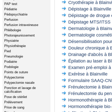
Cryothérapie à Blainvi
PAP test
Dépistage à Blainville
Pédiatrie
Pédopsychiatrie
Dépistage de drogue et
Perfusion
Dépistage MTS/ITSS à
Perfusion intraveineuse
Dermatologie à Blainvi
Phlébologie
Dermatologie cosmétiq
Photorajeunissement
Physiatrie
Désensibilisation pour 
Physiothérapie
Douleur chronique à Bl
Pied
Drainage d'abcès à Bla
Pneumologie
Épilation au laser à Bl
Podiatrie
Examen pré-emploi à B
Podologie
Points de suture
Exérèse à Blainville
Polypectomie
Formulaire SAAQ-CNE
Polypectomie nasale
Frénulectomie à Blainv
Ponction et lavage de
calcification
Frénulectomie du penis
Pose de stérilet
Hormonothérapie à Bla
Prélèvement
Hormonothérapie bio-i
Prise de sang