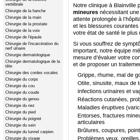
vertébrale
Notre clinique à Blainville
Chirurgie de la hanche
mineures
nécessitant une 
Chirurgie de la main
attente prolongée à l’hôpit
Chirurgie de la prostate
et les blessures courantes
Chirurgie de la voix
votre état de santé le plus
Chirurgie de l'épaule
Si vous souffrez de sympt
Chirurgie de l'incarcération du
nerf ulnaire
important, notre équipe mé
Chirurgie dermatologique
mesure d’évaluer votre con
Chirurgie dermatologique de la
et de proposer un traitem
tête
Chirurgie des cordes vocales
Grippe, rhume, mal de gor
Chirurgie du corps
Otite, sinusite, maux de t
Chirurgie du cou
Infections urinaires et va
Chirurgie du coude
Réactions cutanées, pr
Chirurgie du genou
Chirurgie du nez
Maladies éruptives (varice
Chirurgie du pied
Entorses, fractures mine
Chirurgie du poignet
articulaires
Chirurgie du sein
Brûlures, coupures, poin
Chirurgie du tunnel carpien
Problèmes yeux, oreilles
Chirurgie du visage