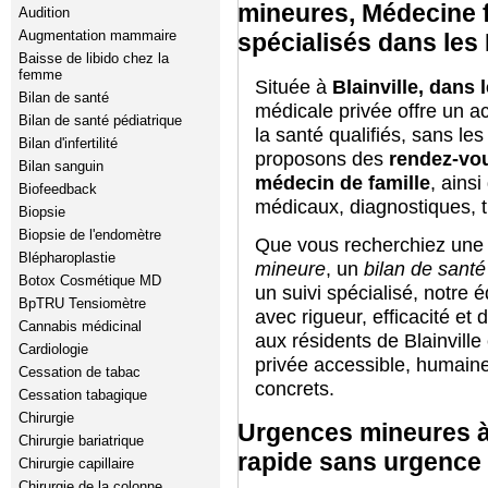
mineures, Médecine f
Audition
Augmentation mammaire
spécialisés dans les
Baisse de libido chez la
femme
Située à
Blainville, dans 
Bilan de santé
médicale privée offre un a
Bilan de santé pédiatrique
la santé qualifiés, sans le
Bilan d'infertilité
proposons des
rendez-vo
Bilan sanguin
médecin de famille
, ains
Biofeedback
médicaux, diagnostiques, 
Biopsie
Biopsie de l'endomètre
Que vous recherchiez une 
Blépharoplastie
mineure
, un
bilan de sant
Botox Cosmétique MD
un suivi spécialisé, notre
BpTRU Tensiomètre
avec rigueur, efficacité et d
Cannabis médicinal
aux résidents de Blainvill
Cardiologie
privée accessible, humaine
Cessation de tabac
concrets.
Cessation tabagique
Chirurgie
Urgences mineures à 
Chirurgie bariatrique
rapide sans urgence 
Chirurgie capillaire
Chirurgie de la colonne