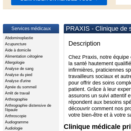
PRAXIS - Clinique de sa
Services médicaux
Abdominoplastie
Description
Acupuncture
Aide à domicile
Chez Praxis, notre équipe
Alimentation cétogène
Allergologie
la santé hautement qualif
Analyse de sang
infirmières, praticiennes s
Analyse du pied
travailleurs sociaux et aut
Analyse d'urine
pour offrir des soins comp
Apnée du sommeil
patient. Grâce à leur expe
Arrêt de travail
assurons un suivi attentif e
Arthrographie
répondent aux besoins spéc
Arthrographie distensive de
découvrir comment nos pro
l'épaule
votre bien-être et à votre s
Arthroscopie
Audiogramme
Clinique médicale pri
Audiologie