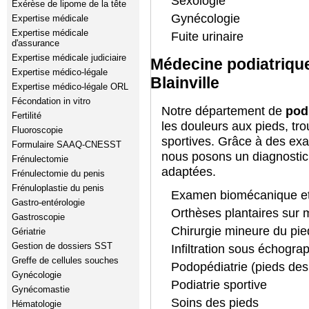
Sexologie
Exérèse de lipome de la tête
Gynécologie
Expertise médicale
Expertise médicale
Fuite urinaire
d'assurance
Expertise médicale judiciaire
Médecine podiatrique
Expertise médico-légale
Blainville
Expertise médico-légale ORL
Fécondation in vitro
Notre département de
podi
Fertilité
les douleurs aux pieds, tr
Fluoroscopie
sportives. Grâce à des exa
Formulaire SAAQ-CNESST
nous posons un diagnostic 
Frénulectomie
adaptées.
Frénulectomie du penis
Frénuloplastie du penis
Examen biomécanique et
Gastro-entérologie
Orthèses plantaires sur
Gastroscopie
Chirurgie mineure du pie
Gériatrie
Gestion de dossiers SST
Infiltration sous échogra
Greffe de cellules souches
Podopédiatrie (pieds des
Gynécologie
Podiatrie sportive
Gynécomastie
Soins des pieds
Hématologie