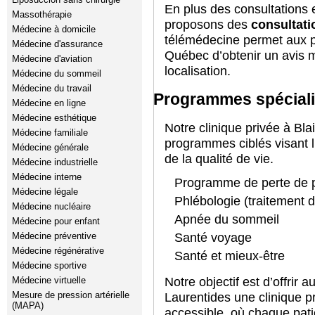
En plus des consultations 
Massothérapie
proposons des
consultati
Médecine à domicile
télémédecine permet aux p
Médecine d'assurance
Québec d’obtenir un avis m
Médecine d'aviation
localisation.
Médecine du sommeil
Médecine du travail
Programmes spéciali
Médecine en ligne
Médecine esthétique
Notre clinique privée à Bla
Médecine familiale
programmes ciblés visant l’
Médecine générale
de la qualité de vie.
Médecine industrielle
Médecine interne
Programme de perte de 
Médecine légale
Phlébologie (traitement d
Médecine nucléaire
Apnée du sommeil
Médecine pour enfant
Médecine préventive
Santé voyage
Médecine régénérative
Santé et mieux-être
Médecine sportive
Médecine virtuelle
Notre objectif est d’offrir a
Mesure de pression artérielle
Laurentides une clinique pr
(MAPA)
accessible, où chaque pati