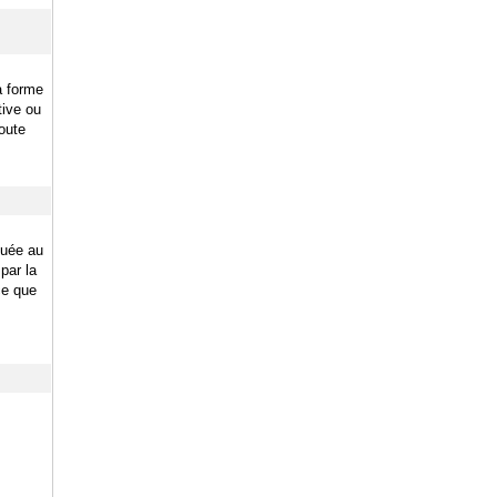
la forme
tive ou
oute
tuée au
par la
ce que