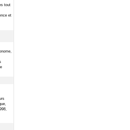
es tout
ence et
gonome,
s
re
urs
que,
998,