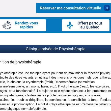
Clinique privée de Physiothérapie
nition de physiothérapie
ysiothérapie est une thérapie ayant pour but de maximiser la fonction physiqu
tricité des êtres vivants en utilisant des moyens physiques, tels que la thérap
lle, la chaleur, la cryothérapie (froid), l'électrothérapie (stimulation
laire/sensorielle, ultrasons, laser, etc.), l'hydrothérapie (l'eau), les exercices,
ges, et la fonctionnalité. Le sujet de telle rééducation inclut les problèmes n
losquelettiques, c'est-à-dire les problèmes neurologiques, articulaires,
laires, les troubles d'équilibre, la coordination, la sensibilité, la force, l'endur
uleur et la proprioception. Le but du physiothérapeute est d'amener le patient 
orme physique normale/optimale.