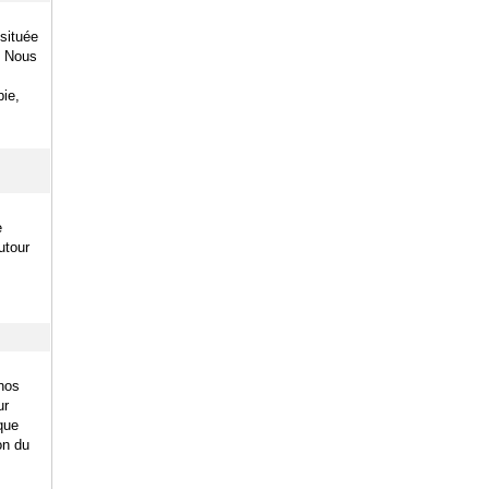
située
. Nous
pie,
e
utour
nos
ur
que
ion du