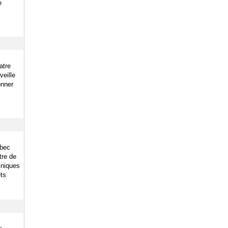
e
atre
veille
onner
ébec
tre de
iniques
ts