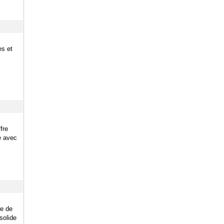
es et
fre
e avec
e de
solide