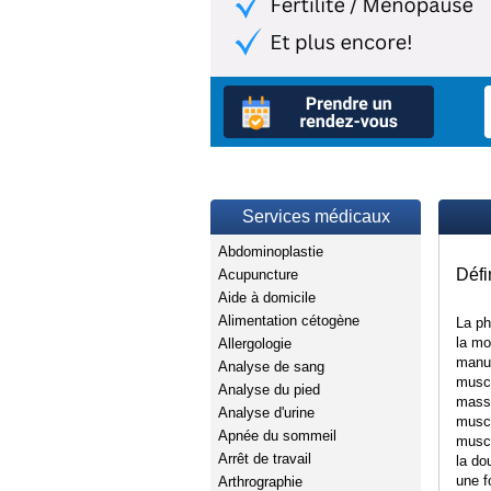
Services médicaux
Abdominoplastie
Défi
Acupuncture
Aide à domicile
Alimentation cétogène
La ph
la mo
Allergologie
manue
Analyse de sang
muscu
Analyse du pied
massa
Analyse d'urine
muscu
Apnée du sommeil
muscu
Arrêt de travail
la do
une f
Arthrographie