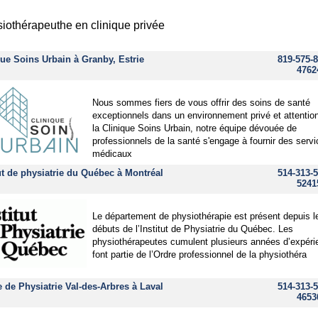
iothérapeuthe en clinique privée
que Soins Urbain à Granby, Estrie
819-575-8
4762
Nous sommes fiers de vous offrir des soins de santé
exceptionnels dans un environnement privé et attentio
la Clinique Soins Urbain, notre équipe dévouée de
professionnels de la santé s'engage à fournir des serv
médicaux
tut de physiatrie du Québec à Montréal
514-313-5
5241
Le département de physiothérapie est présent depuis l
débuts de l’Institut de Physiatrie du Québec. Les
physiothérapeutes cumulent plusieurs années d’expéri
font partie de l’Ordre professionnel de la physiothéra
e de Physiatrie Val-des-Arbres à Laval
514-313-5
4653