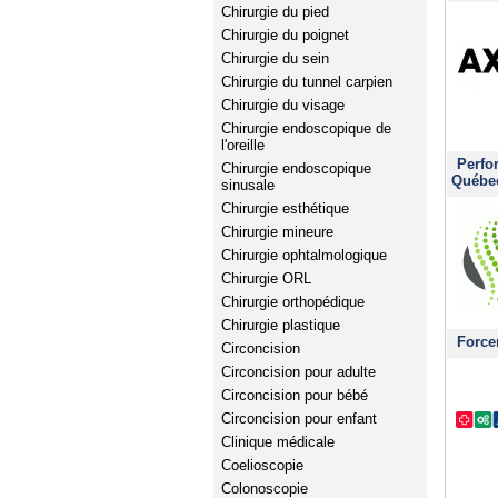
Chirurgie du pied
Chirurgie du poignet
Chirurgie du sein
Chirurgie du tunnel carpien
Chirurgie du visage
Chirurgie endoscopique de
l'oreille
Perfo
Chirurgie endoscopique
Québe
sinusale
Chirurgie esthétique
Chirurgie mineure
Chirurgie ophtalmologique
Chirurgie ORL
Chirurgie orthopédique
Chirurgie plastique
Force
Circoncision
Circoncision pour adulte
Circoncision pour bébé
Circoncision pour enfant
Clinique médicale
Coelioscopie
Colonoscopie