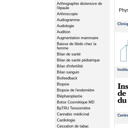
Arthrographie distensive de
l'épaule
Phys
Arthroscopie
Audiogramme
Clini
Audiologie
Audition
Augmentation mammaire
Baisse de libido chez la
femme
Bilan de santé
Bilan de santé pédiatrique
Bilan d'infertilité
Insti
Bilan sanguin
Biofeedback
Biopsie
Biopsie de l'endomètre
Blépharoplastie
Botox Cosmétique MD
BpTRU Tensiomètre
Cannabis médicinal
Centr
Cardiologie
Cessation de tabac