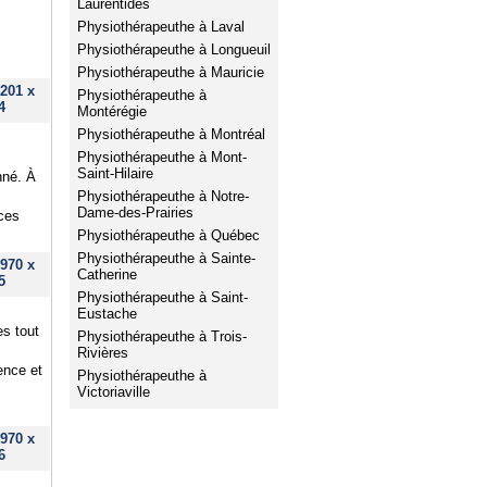
Laurentides
Physiothérapeuthe à Laval
Physiothérapeuthe à Longueuil
Physiothérapeuthe à Mauricie
201 x
Physiothérapeuthe à
4
Montérégie
Physiothérapeuthe à Montréal
Physiothérapeuthe à Mont-
Saint-Hilaire
nné. À
Physiothérapeuthe à Notre-
Dame-des-Prairies
ices
Physiothérapeuthe à Québec
Physiothérapeuthe à Sainte-
970 x
Catherine
5
Physiothérapeuthe à Saint-
Eustache
es tout
Physiothérapeuthe à Trois-
Rivières
ence et
Physiothérapeuthe à
Victoriaville
970 x
6