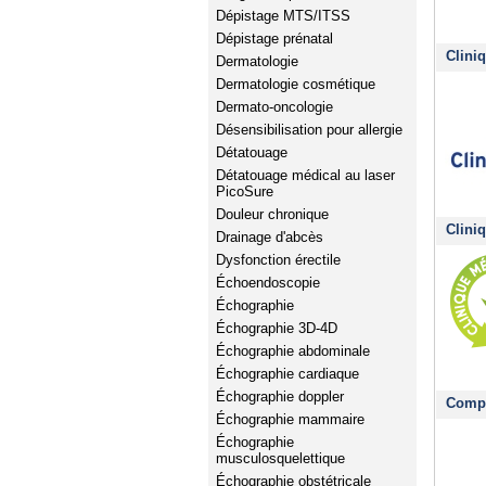
Dépistage MTS/ITSS
Dépistage prénatal
Clini
Dermatologie
Dermatologie cosmétique
Dermato-oncologie
Désensibilisation pour allergie
Détatouage
Détatouage médical au laser
PicoSure
Douleur chronique
Clini
Drainage d'abcès
Dysfonction érectile
Échoendoscopie
Échographie
Échographie 3D-4D
Échographie abdominale
Échographie cardiaque
Échographie doppler
Compl
Échographie mammaire
Échographie
musculosquelettique
Échographie obstétricale