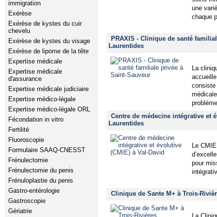
immigration
une vari
Exérèse
chaque p
Exérèse de kystes du cuir
chevelu
PRAXIS - Clinique de santé familial
Exérèse de kystes du visage
Laurentides
Exérèse de lipome de la tête
Expertise médicale
La clini
Expertise médicale
accueill
d'assurance
consiste 
Expertise médicale judiciaire
médicale
Expertise médico-légale
problème
Expertise médico-légale ORL
Centre de médecine intégrative et é
Fécondation in vitro
Laurentides
Fertilité
Fluoroscopie
Le CMIE 
Formulaire SAAQ-CNESST
d’excell
Frénulectomie
pour mis
Frénulectomie du penis
intégrati
Frénuloplastie du penis
Gastro-entérologie
Clinique de Sante M+ à Trois-Rivièr
Gastroscopie
Gériatrie
La Cliniq