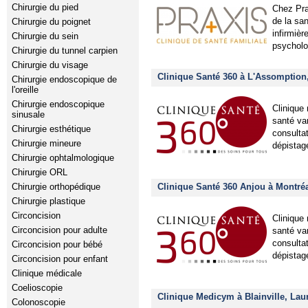
Chirurgie du pied
Chez Pra
de la sa
Chirurgie du poignet
infirmièr
Chirurgie du sein
psycholog
Chirurgie du tunnel carpien
Chirurgie du visage
Clinique Santé 360 à L'Assomption
Chirurgie endoscopique de
l'oreille
Chirurgie endoscopique
Clinique 
sinusale
santé va
Chirurgie esthétique
consulta
Chirurgie mineure
dépistag
Chirurgie ophtalmologique
Chirurgie ORL
Clinique Santé 360 Anjou à Montré
Chirurgie orthopédique
Chirurgie plastique
Circoncision
Clinique 
Circoncision pour adulte
santé va
consulta
Circoncision pour bébé
dépistag
Circoncision pour enfant
Clinique médicale
Coelioscopie
Clinique Medicym à Blainville, Lau
Colonoscopie