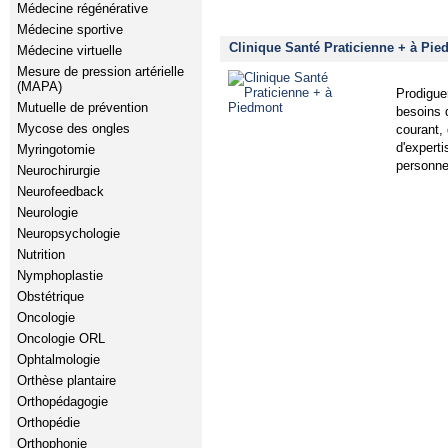
Médecine régénérative
Médecine sportive
Clinique Santé Praticienne + à Pie
Médecine virtuelle
Mesure de pression artérielle
(MAPA)
Prodiguer
Mutuelle de prévention
besoins 
Mycose des ongles
courant,
d'expert
Myringotomie
personne
Neurochirurgie
Neurofeedback
Neurologie
Neuropsychologie
Nutrition
Nymphoplastie
Obstétrique
Oncologie
Oncologie ORL
Ophtalmologie
Orthèse plantaire
Orthopédagogie
Orthopédie
Orthophonie