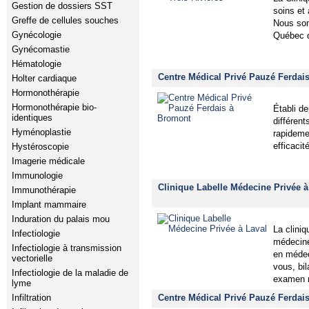
Gestion de dossiers SST
soins et
Greffe de cellules souches
Nous som
Gynécologie
Québec qu
Gynécomastie
Hématologie
Centre Médical Privé Pauzé Ferdai
Holter cardiaque
Hormonothérapie
Hormonothérapie bio-
Établi d
identiques
différent
Hyménoplastie
rapideme
efficaci
Hystéroscopie
Imagerie médicale
Immunologie
Clinique Labelle Médecine Privée à
Immunothérapie
Implant mammaire
Induration du palais mou
La clini
Infectiologie
médecine
Infectiologie à transmission
en médec
vectorielle
vous, bi
Infectiologie de la maladie de
examen
lyme
Centre Médical Privé Pauzé Ferdais
Infiltration