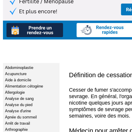
Clinique privé
Services médicaux
Abdominoplastie
Définition de cessatio
Acupuncture
Aide à domicile
Alimentation cétogène
Cesser de fumer s'accom
Allergologie
sevrage. En général, l'org
Analyse de sang
nicotine quelques jours apr
Analyse du pied
symptômes de sevrage peu
Analyse d'urine
semaines, voire des mois.
Apnée du sommeil
Arrêt de travail
Médecin pour arrêter d
Arthrographie