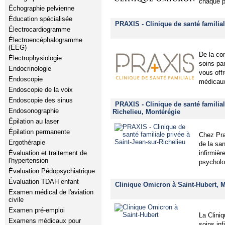
chaque p
Échographie pelvienne
Éducation spécialisée
PRAXIS - Clinique de santé familial
Électrocardiogramme
Électroencéphalogramme
(EEG)
De la co
Électrophysiologie
soins pa
Endocrinologie
vous off
Endoscopie
médicaux
Endoscopie de la voix
Endoscopie des sinus
PRAXIS - Clinique de santé familial
Endosonographie
Richelieu, Montérégie
Épilation au laser
Épilation permanente
Chez Pra
Ergothérapie
de la sa
infirmièr
Évaluation et traitement de
l'hypertension
psycholog
Évaluation Pédopsychiatrique
Évaluation TDAH enfant
Clinique Omicron à Saint-Hubert, 
Examen médical de l'aviation
civile
Examen pré-emploi
La Clini
Examens médicaux pour
soins inf