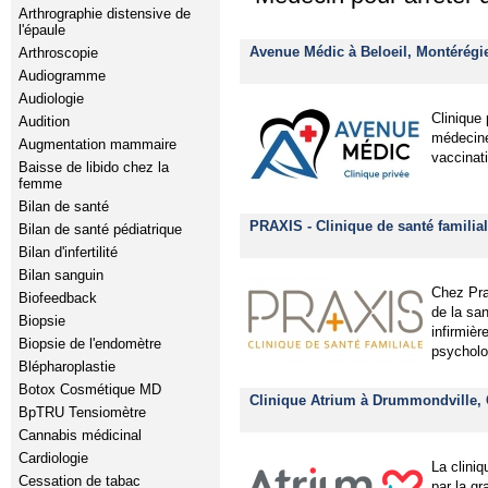
Arthrographie distensive de
l'épaule
Avenue Médic à Beloeil, Montérégi
Arthroscopie
Audiogramme
Audiologie
Clinique
Audition
médecine 
Augmentation mammaire
vaccinati
Baisse de libido chez la
femme
Bilan de santé
PRAXIS - Clinique de santé familial
Bilan de santé pédiatrique
Bilan d'infertilité
Bilan sanguin
Chez Pra
Biofeedback
de la sa
Biopsie
infirmièr
Biopsie de l'endomètre
psycholog
Blépharoplastie
Botox Cosmétique MD
Clinique Atrium à Drummondville,
BpTRU Tensiomètre
Cannabis médicinal
Cardiologie
La clini
Cessation de tabac
par la gr