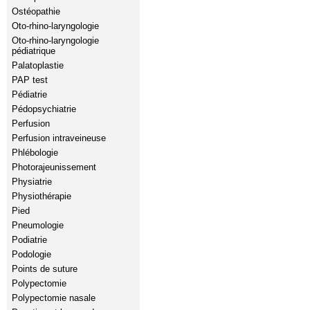
Ostéopathie
Oto-rhino-laryngologie
Oto-rhino-laryngologie
pédiatrique
Palatoplastie
PAP test
Pédiatrie
Pédopsychiatrie
Perfusion
Perfusion intraveineuse
Phlébologie
Photorajeunissement
Physiatrie
Physiothérapie
Pied
Pneumologie
Podiatrie
Podologie
Points de suture
Polypectomie
Polypectomie nasale