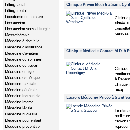
Clinique Privée Médi-6 à Saint-Cyr
Lifting facial
Lifting frontal
Lipectomie en ceinture
Clinique 
Liposuccion
située au
consultat
Liposuccion sans chirurgie
soins de
Massothérapie
Médecine à domicile
Médecine d'assurance
Clinique Médicale Contact M.D. à 
Médecine d'aviation
Médecine du sommeil
Médecine du travail
Clinique
Médecine en ligne
confianc
Médecine esthétique
à Repent
Médecine familiale
clinique
auxq
Médecine générale
Médecine industrielle
Lacroix Médecine Privée à Saint-Sa
Médecine interne
Médecine légale
Le résea
Médecine nucléaire
meilleur
Médecine pour enfant
croyons 
représen
Médecine préventive