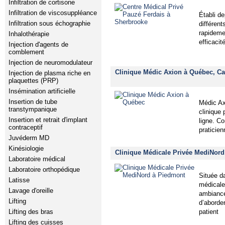
Infiltration de cortisone
Infiltration de viscosuppléance
Établi d
Infiltration sous échographie
différent
rapideme
Inhalothérapie
efficaci
Injection d'agents de
comblement
Injection de neuromodulateur
Clinique Médic Axion à Québec, Cap
Injection de plasma riche en
plaquettes (PRP)
Insémination artificielle
Insertion de tube
Médic Axi
transtympanique
clinique
Insertion et retrait d'implant
ligne. C
contraceptif
praticien
Juvéderm MD
Kinésiologie
Clinique Médicale Privée MediNord
Laboratoire médical
Laboratoire orthopédique
Située d
Latisse
médicale
Lavage d'oreille
ambiance
Lifting
d’aborde
patient
Lifting des bras
Lifting des cuisses