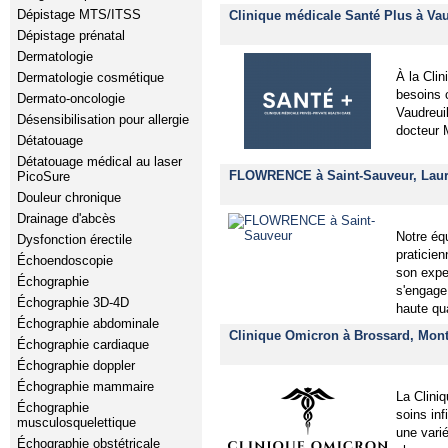
Dépistage MTS/ITSS
Clinique médicale Santé Plus à Vau
Dépistage prénatal
Dermatologie
À la Cli
Dermatologie cosmétique
besoins 
Dermato-oncologie
Vaudreuil
Désensibilisation pour allergie
docteur M
Détatouage
Détatouage médical au laser
FLOWRENCE à Saint-Sauveur, Laur
PicoSure
Douleur chronique
Drainage d'abcès
Notre éq
Dysfonction érectile
praticie
Échoendoscopie
son expe
Échographie
s'engage 
Échographie 3D-4D
haute qu
Échographie abdominale
Clinique Omicron à Brossard, Mont
Échographie cardiaque
Échographie doppler
Échographie mammaire
La Clini
Échographie
soins inf
musculosquelettique
une vari
Échographie obstétricale