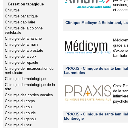
Cessation tabagique
services
et acces
Chirurgie
Chirurgie bariatrique
Chirurgie capillaire
Clinique Medicym à Boisbriand, La
Chirurgie de la colonne
vertébrale
Chirurgie de la hanche
Médicym 
Chirurgie de la main
grâce à 
d'expéri
Chirurgie de la prostate
familiale
Chirurgie de la voix
Chirurgie de l'épaule
PRAXIS - Clinique de santé familial
Chirurgie de l'incarcération du
Laurentides
nerf ulnaire
Chirurgie dermatologique
Chirurgie dermatologique de la
Chez Pra
tête
de la sa
Chirurgie des cordes vocales
infirmièr
Chirurgie du corps
psycholog
Chirurgie du cou
Chirurgie du coude
PRAXIS - Clinique de santé familial
Montérégie
Chirurgie du genou
Chirurgie du nez