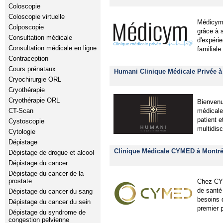
Coloscopie
Coloscopie virtuelle
Médicym 
Colposcopie
grâce à 
Consultation médicale
d'expéri
Consultation médicale en ligne
familiale
Contraception
Cours prénataux
Humani Clinique Médicale Privée à
Cryochirurgie ORL
Cryothérapie
Cryothérapie ORL
Bienvenu
médicale 
CT-Scan
patient 
Cystoscopie
multidisc
Cytologie
Dépistage
Clinique Médicale CYMED à Montré
Dépistage de drogue et alcool
Dépistage du cancer
Dépistage du cancer de la
prostate
Chez CYM
de santé
Dépistage du cancer du sang
besoins d
Dépistage du cancer du sein
premier 
Dépistage du syndrome de
congestion pelvienne