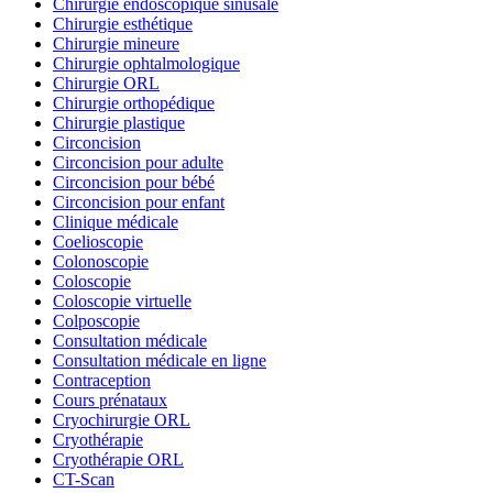
Chirurgie endoscopique sinusale
Chirurgie esthétique
Chirurgie mineure
Chirurgie ophtalmologique
Chirurgie ORL
Chirurgie orthopédique
Chirurgie plastique
Circoncision
Circoncision pour adulte
Circoncision pour bébé
Circoncision pour enfant
Clinique médicale
Coelioscopie
Colonoscopie
Coloscopie
Coloscopie virtuelle
Colposcopie
Consultation médicale
Consultation médicale en ligne
Contraception
Cours prénataux
Cryochirurgie ORL
Cryothérapie
Cryothérapie ORL
CT-Scan