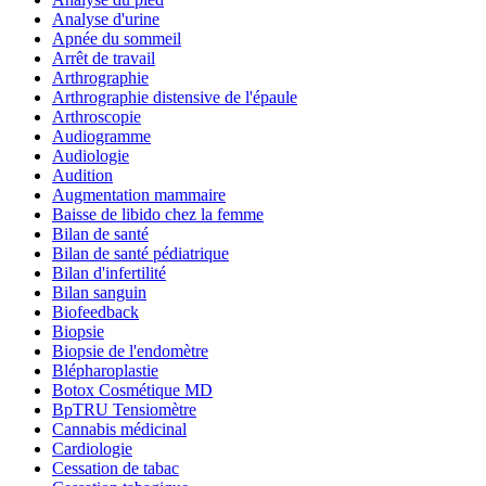
Analyse d'urine
Apnée du sommeil
Arrêt de travail
Arthrographie
Arthrographie distensive de l'épaule
Arthroscopie
Audiogramme
Audiologie
Audition
Augmentation mammaire
Baisse de libido chez la femme
Bilan de santé
Bilan de santé pédiatrique
Bilan d'infertilité
Bilan sanguin
Biofeedback
Biopsie
Biopsie de l'endomètre
Blépharoplastie
Botox Cosmétique MD
BpTRU Tensiomètre
Cannabis médicinal
Cardiologie
Cessation de tabac