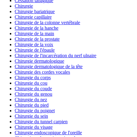
Cessation tabagique
Chirurgie
Chirurgie bariatrique
Chirurgie capillaire
Chirurgie de la colonne vertébrale
Chirurgie de la hanche
Chirurgie de la main
Chirurgie de la prostate
Chirurgie de la voix
Chirurgie de l'épaule
Chirurgie de l'incarcération du nerf ulnaire
Chirurgie dermatologique
Chirurgie dermatologique de la tête
Chirurgie des cordes vocales
Chirurgie du corps
Chirurgie du cou
Chirurgie du coude
Chirurgie du genou
Chirurgie du nez
Chirurgie du pied
Chirurgie du poignet
Chirurgie du sein
Chirurgie du tunnel carpien
Chirurgie du visage
Chirurgie endoscopique de l'oreille