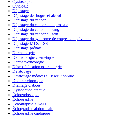
Cystoscopie
Cytologie
Dépistage
Dépistage de drogue et alcool
Dépistage du cancer
Dépistage du cancer de la prostate
Dépistage du cancer du sang
Dépistage du cancer du sein
Dépistage du syndrome de congestion pelvienne
Dépistage MTS/ITSS
Dépistage prénatal
Dermatologie
Dermatologie cosmétique
Dermato-oncologie
Désensibilisation pour allergie
Détatouage
Détatouage médical au laser PicoSure
Douleur chronique
Drainage d'abcès
Dysfonction érectile
Échoendoscopie
Échographie
Échographie 3D-4D
Échographie abdominale
Échographie cardiaque