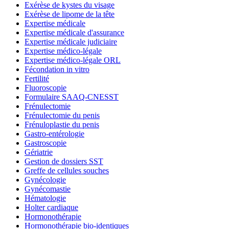
Exérèse de kystes du visage
Exérèse de lipome de la tête
Expertise médicale
Expertise médicale d'assurance
Expertise médicale judiciaire
Expertise médico-légale
Expertise médico-légale ORL
Fécondation in vitro
Fertilité
Fluoroscopie
Formulaire SAAQ-CNESST
Frénulectomie
Frénulectomie du penis
Frénuloplastie du penis
Gastro-entérologie
Gastroscopie
Gériatrie
Gestion de dossiers SST
Greffe de cellules souches
Gynécologie
Gynécomastie
Hématologie
Holter cardiaque
Hormonothérapie
Hormonothérapie bio-identiques