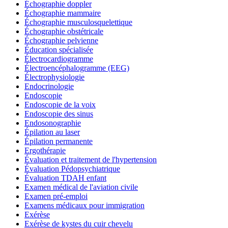
Échographie doppler
Échographie mammaire
Échographie musculosquelettique
Échographie obstétricale
Échographie pelvienne
Éducation spécialisée
Électrocardiogramme
Électroencéphalogramme (EEG)
Électrophysiologie
Endocrinologie
Endoscopie
Endoscopie de la voix
Endoscopie des sinus
Endosonographie
Épilation au laser
Épilation permanente
Ergothérapie
Évaluation et traitement de l'hypertension
Évaluation Pédopsychiatrique
Évaluation TDAH enfant
Examen médical de l'aviation civile
Examen pré-emploi
Examens médicaux pour immigration
Exérèse
Exérèse de kystes du cuir chevelu