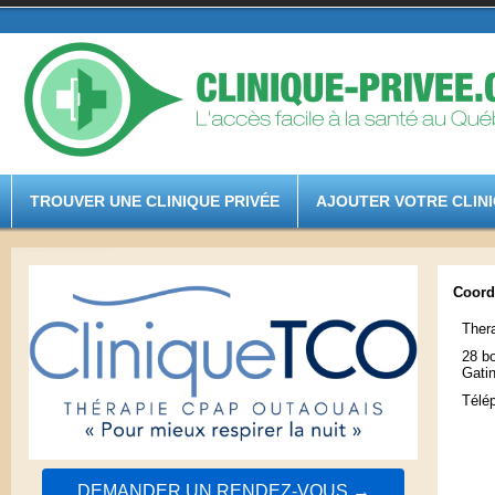
TROUVER UNE CLINIQUE PRIVÉE
AJOUTER VOTRE CLIN
Coord
Ther
28 b
Gati
Télé
DEMANDER UN RENDEZ-VOUS →