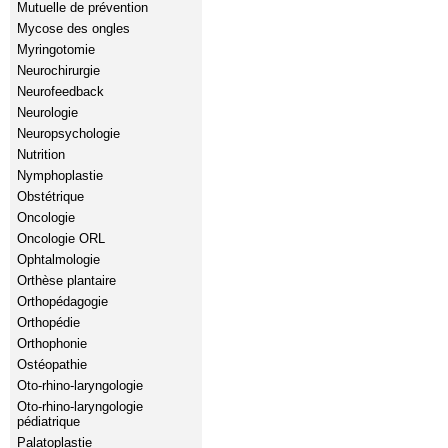
Mutuelle de prévention
Mycose des ongles
Myringotomie
Neurochirurgie
Neurofeedback
Neurologie
Neuropsychologie
Nutrition
Nymphoplastie
Obstétrique
Oncologie
Oncologie ORL
Ophtalmologie
Orthèse plantaire
Orthopédagogie
Orthopédie
Orthophonie
Ostéopathie
Oto-rhino-laryngologie
Oto-rhino-laryngologie
pédiatrique
Palatoplastie