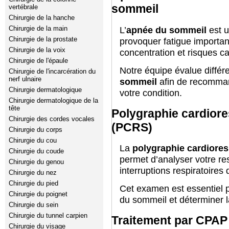
sommeil
vertébrale
Chirurgie de la hanche
Chirurgie de la main
L’
apnée du sommeil
est u
Chirurgie de la prostate
provoquer fatigue important
Chirurgie de la voix
concentration et risques c
Chirurgie de l'épaule
Notre équipe évalue différ
Chirurgie de l'incarcération du
nerf ulnaire
sommeil
afin de recomman
Chirurgie dermatologique
votre condition.
Chirurgie dermatologique de la
tête
Polygraphie cardiore
Chirurgie des cordes vocales
(PCRS)
Chirurgie du corps
Chirurgie du cou
La
polygraphie cardiores
Chirurgie du coude
permet d’analyser votre res
Chirurgie du genou
interruptions respiratoires
Chirurgie du nez
Chirurgie du pied
Cet examen est essentiel 
Chirurgie du poignet
du sommeil et déterminer la
Chirurgie du sein
Chirurgie du tunnel carpien
Traitement par CPAP
Chirurgie du visage