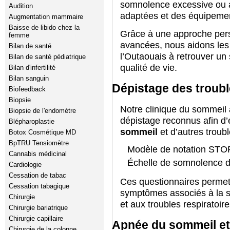
somnolence excessive ou 
Audition
adaptées et des équipeme
Augmentation mammaire
Baisse de libido chez la
Grâce à une approche pers
femme
avancées, nous aidons les 
Bilan de santé
l’Outaouais à retrouver un
Bilan de santé pédiatrique
qualité de vie.
Bilan d'infertilité
Bilan sanguin
Dépistage des troub
Biofeedback
Biopsie
Notre clinique du sommeil à
Biopsie de l'endomètre
dépistage reconnus afin d’é
Blépharoplastie
sommeil
et d’autres troub
Botox Cosmétique MD
BpTRU Tensiomètre
Modèle de notation ST
Cannabis médicinal
Échelle de somnolence 
Cardiologie
Cessation de tabac
Ces questionnaires permett
Cessation tabagique
symptômes associés à la 
Chirurgie
et aux troubles respiratoir
Chirurgie bariatrique
Chirurgie capillaire
Apnée du sommeil et 
Chirurgie de la colonne