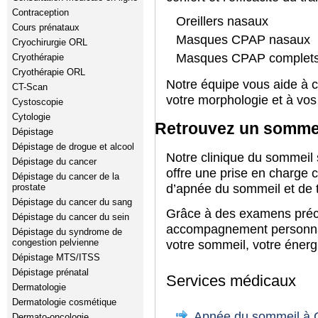
Contraception
Oreillers nasaux
Cours prénataux
Masques CPAP nasaux
Cryochirurgie ORL
Masques CPAP complet
Cryothérapie
Cryothérapie ORL
Notre équipe vous aide à ch
CT-Scan
votre morphologie et à vo
Cystoscopie
Cytologie
Retrouvez un sommei
Dépistage
Dépistage de drogue et alcool
Notre clinique du sommeil
Dépistage du cancer
offre une prise en charge c
Dépistage du cancer de la
prostate
d’apnée du sommeil et de t
Dépistage du cancer du sang
Grâce à des examens préc
Dépistage du cancer du sein
accompagnement personnal
Dépistage du syndrome de
congestion pelvienne
votre sommeil, votre énergi
Dépistage MTS/ITSS
Dépistage prénatal
Services médicaux
Dermatologie
Dermatologie cosmétique
Apnée du sommeil à 
Dermato-oncologie