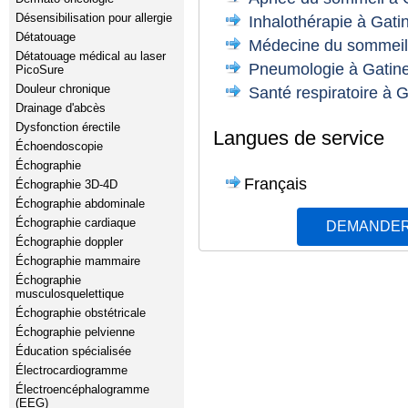
Désensibilisation pour allergie
Inhalothérapie à Gati
Détatouage
Médecine du sommeil
Détatouage médical au laser
Pneumologie à Gatin
PicoSure
Douleur chronique
Santé respiratoire à 
Drainage d'abcès
Dysfonction érectile
Langues de service
Échoendoscopie
Échographie
Français
Échographie 3D-4D
Échographie abdominale
Échographie cardiaque
DEMANDER
Échographie doppler
Échographie mammaire
Échographie
musculosquelettique
Échographie obstétricale
Échographie pelvienne
Éducation spécialisée
Électrocardiogramme
Électroencéphalogramme
(EEG)