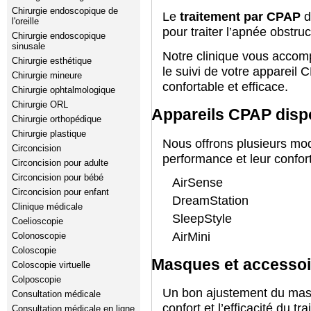
Chirurgie endoscopique de
Le
traitement par CPAP
d
l'oreille
pour traiter l’apnée obstru
Chirurgie endoscopique
sinusale
Notre clinique vous accomp
Chirurgie esthétique
le suivi de votre appareil 
Chirurgie mineure
confortable et efficace.
Chirurgie ophtalmologique
Chirurgie ORL
Appareils CPAP disp
Chirurgie orthopédique
Chirurgie plastique
Nous offrons plusieurs mo
Circoncision
performance et leur confort
Circoncision pour adulte
Circoncision pour bébé
AirSense
Circoncision pour enfant
DreamStation
Clinique médicale
SleepStyle
Coelioscopie
AirMini
Colonoscopie
Coloscopie
Masques et accesso
Coloscopie virtuelle
Colposcopie
Un bon ajustement du masq
Consultation médicale
confort et l’efficacité du t
Consultation médicale en ligne