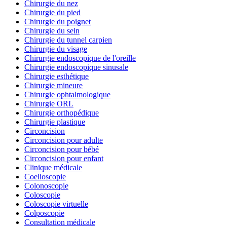
Chirurgie du nez
Chirurgie du pied
Chirurgie du poignet
Chirurgie du sein
Chirurgie du tunnel carpien
Chirurgie du visage
Chirurgie endoscopique de l'oreille
Chirurgie endoscopique sinusale
Chirurgie esthétique
Chirurgie mineure
Chirurgie ophtalmologique
Chirurgie ORL
Chirurgie orthopédique
Chirurgie plastique
Circoncision
Circoncision pour adulte
Circoncision pour bébé
Circoncision pour enfant
Clinique médicale
Coelioscopie
Colonoscopie
Coloscopie
Coloscopie virtuelle
Colposcopie
Consultation médicale