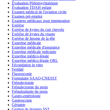
Évaluation Pédopsychiatrique
Évaluation TDAH enfant
Examen médical de l'aviation civile
Examen pré-emploi
Examens médicaux pour immigration
Exérèse
Exérèse de kystes du cuir chevelu
Exérèse de kystes du visage
Exérèse de lipome de la tête
Expertise médicale
Expertise médicale d'assurance
Expertise médicale judiciaire
Expertise médico-légale
Expertise médico-légale ORL
Fécondation in vitro
Fertilité
Fluoroscopie
Formulaire SAAQ-CNESST
Frénulectomie
Frénulectomie du penis
Frénuloplastie du penis
Gastro-entérologie
Gastroscopie
Gériatrie
Gestion de dossiers SST