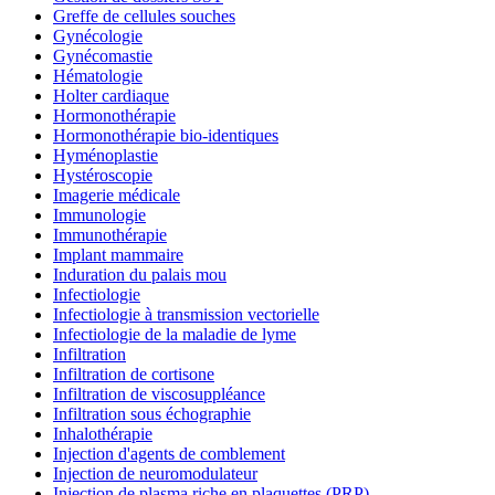
Greffe de cellules souches
Gynécologie
Gynécomastie
Hématologie
Holter cardiaque
Hormonothérapie
Hormonothérapie bio-identiques
Hyménoplastie
Hystéroscopie
Imagerie médicale
Immunologie
Immunothérapie
Implant mammaire
Induration du palais mou
Infectiologie
Infectiologie à transmission vectorielle
Infectiologie de la maladie de lyme
Infiltration
Infiltration de cortisone
Infiltration de viscosuppléance
Infiltration sous échographie
Inhalothérapie
Injection d'agents de comblement
Injection de neuromodulateur
Injection de plasma riche en plaquettes (PRP)