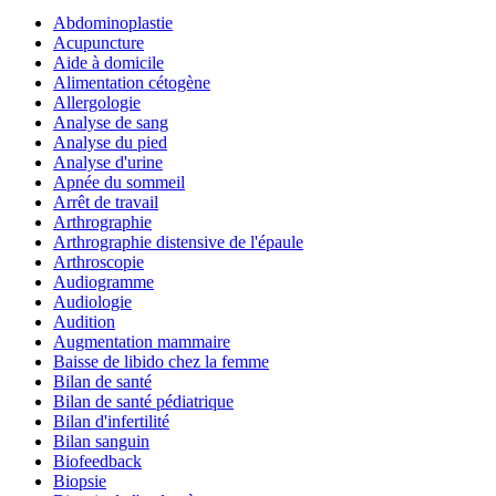
Abdominoplastie
Acupuncture
Aide à domicile
Alimentation cétogène
Allergologie
Analyse de sang
Analyse du pied
Analyse d'urine
Apnée du sommeil
Arrêt de travail
Arthrographie
Arthrographie distensive de l'épaule
Arthroscopie
Audiogramme
Audiologie
Audition
Augmentation mammaire
Baisse de libido chez la femme
Bilan de santé
Bilan de santé pédiatrique
Bilan d'infertilité
Bilan sanguin
Biofeedback
Biopsie