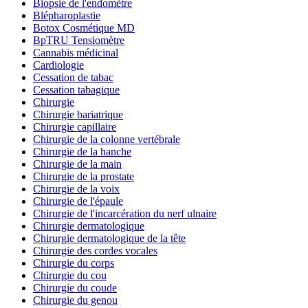
Biopsie de l'endomètre
Blépharoplastie
Botox Cosmétique MD
BpTRU Tensiomètre
Cannabis médicinal
Cardiologie
Cessation de tabac
Cessation tabagique
Chirurgie
Chirurgie bariatrique
Chirurgie capillaire
Chirurgie de la colonne vertébrale
Chirurgie de la hanche
Chirurgie de la main
Chirurgie de la prostate
Chirurgie de la voix
Chirurgie de l'épaule
Chirurgie de l'incarcération du nerf ulnaire
Chirurgie dermatologique
Chirurgie dermatologique de la tête
Chirurgie des cordes vocales
Chirurgie du corps
Chirurgie du cou
Chirurgie du coude
Chirurgie du genou