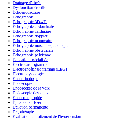
Drainage d'abcès
Dysfonction érectile
Échoendoscopie
Échographie
Échographie 3D-4D
Échographie abdominale
Échographie cardiaque
Échographie doppler
Échographie mammaire
Échographie musculosquelettique
Échographie obstétricale
Échographie pelvienne
Éducation spécialisée
Électrocardiogramme
Électroencéphalogramme (EEG)
Électrophysiologie
Endocrinologie
Endoscopie
Endoscopie de la voix
Endoscopie des sinus
Endosonographie
Épilation au laser
Épilation permanente
Ergothérapie
Évaluation et traitement de l'hypertension