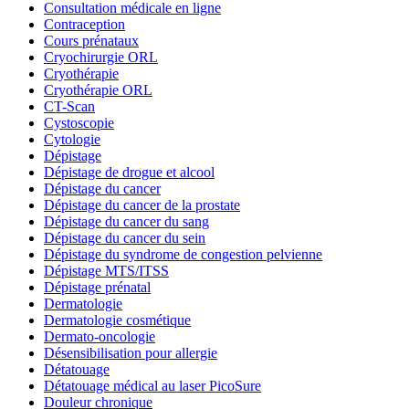
Consultation médicale en ligne
Contraception
Cours prénataux
Cryochirurgie ORL
Cryothérapie
Cryothérapie ORL
CT-Scan
Cystoscopie
Cytologie
Dépistage
Dépistage de drogue et alcool
Dépistage du cancer
Dépistage du cancer de la prostate
Dépistage du cancer du sang
Dépistage du cancer du sein
Dépistage du syndrome de congestion pelvienne
Dépistage MTS/ITSS
Dépistage prénatal
Dermatologie
Dermatologie cosmétique
Dermato-oncologie
Désensibilisation pour allergie
Détatouage
Détatouage médical au laser PicoSure
Douleur chronique